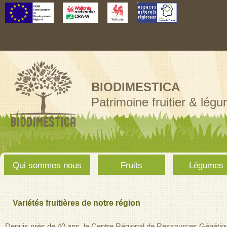
Aller au
contenu
principal
BIODIMESTICA
Patrimoine fruitier & lég
Menu
Qui sommes nous
Fruits
Légumes
principal
Variétés fruitières de notre région
Depuis près de 40 ans, le Centre Régional de Ressources Généti