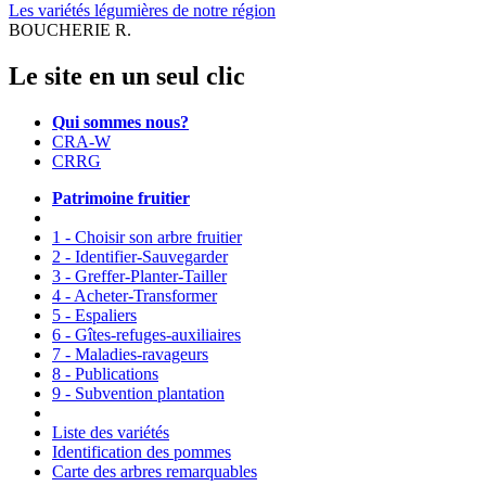
Les variétés légumières de notre région
BOUCHERIE R.
Le site en un seul clic
Qui sommes nous?
CRA-W
CRRG
Patrimoine fruitier
1 - Choisir son arbre fruitier
2 - Identifier-Sauvegarder
3 - Greffer-Planter-Tailler
4 - Acheter-Transformer
5 - Espaliers
6 - Gîtes-refuges-auxiliaires
7 - Maladies-ravageurs
8 - Publications
9 - Subvention plantation
Liste des variétés
Identification des pommes
Carte des arbres remarquables