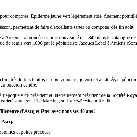
 pour compotes. Epiderme jaune-vert légèrement strié, finement pointill
uisson, permettant de faire d'excellente tartes ou compotes dès fin août.
ste à Amiens= annoncée comme nouveauté en 1849 dans le catalogue de 
nue de semis vers 1830 par le pépiniériste Jacques Lebel à Amiens (So
, très fertile, tendre, surtout culinaire, juteuse et acidulée, supérieure
e au puceron cendré.
 l’époque vice-président et ultérieurement président de la Société Roy
ariété serait soit Elie Marchal, soit Vice-Président Roulin.
lleneuve d'Ascq et fêter avec nous ses 40 ans !
d'Ascq.
 pommes et poires précoces.