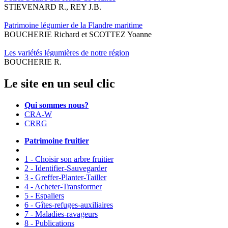
STIEVENARD R., REY J.B.
Patrimoine légumier de la Flandre maritime
BOUCHERIE Richard et SCOTTEZ Yoanne
Les variétés légumières de notre région
BOUCHERIE R.
Le site en un seul clic
Qui sommes nous?
CRA-W
CRRG
Patrimoine fruitier
1 - Choisir son arbre fruitier
2 - Identifier-Sauvegarder
3 - Greffer-Planter-Tailler
4 - Acheter-Transformer
5 - Espaliers
6 - Gîtes-refuges-auxiliaires
7 - Maladies-ravageurs
8 - Publications