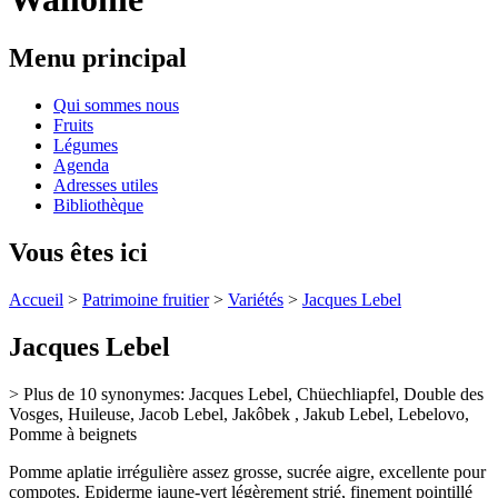
Menu principal
Qui sommes nous
Fruits
Légumes
Agenda
Adresses utiles
Bibliothèque
Vous êtes ici
Accueil
>
Patrimoine fruitier
>
Variétés
>
Jacques Lebel
Jacques Lebel
> Plus de 10 synonymes: Jacques Lebel, Chüechliapfel, Double des
Vosges, Huileuse, Jacob Lebel, Jakôbek , Jakub Lebel, Lebelovo,
Pomme à beignets
Pomme aplatie irrégulière assez grosse, sucrée aigre, excellente pour
compotes. Epiderme jaune-vert légèrement strié, finement pointillé