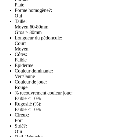
Plate
Forme homogène?:
Oui
Taille:
Moyen 60-80mm
Gros > 80mm
Longueur du pédoncule:
Court
Moyen
Côtes:
Faible
Epiderme
Couleur dominante:
Vert/Jaune
Couleur de joue:
Rouge
% recouvrement couleur joue:
Faible < 10%
Rugosité (%):
Faible < 10%
Cireux:
Fort
Strié?:
Oui
Oeil / Mouche