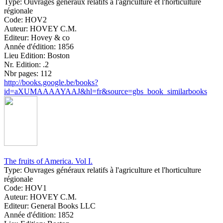
Type:
Ouvrages généraux relatifs à l'agriculture et l'horticulture
régionale
Code:
HOV2
Auteur:
HOVEY C.M.
Editeur:
Hovey & co
Année d'édition:
1856
Lieu Edition:
Boston
Nr. Edition:
.2
Nbr pages:
112
http://books.google.be/books?
id=aXUMAAAAYAAJ&hl=fr&source=gbs_book_similarbooks
The fruits of America. Vol I.
Type:
Ouvrages généraux relatifs à l'agriculture et l'horticulture
régionale
Code:
HOV1
Auteur:
HOVEY C.M.
Editeur:
General Books LLC
Année d'édition:
1852