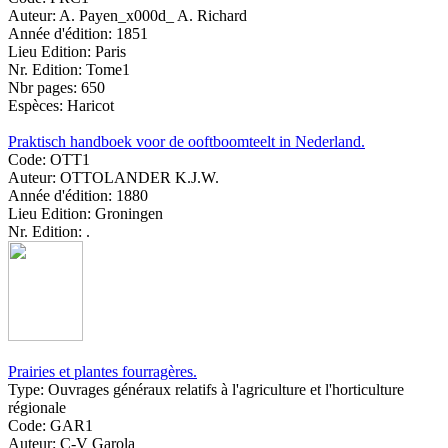
Auteur:
A. Payen_x000d_ A. Richard
Année d'édition:
1851
Lieu Edition:
Paris
Nr. Edition:
Tome1
Nbr pages:
650
Espèces:
Haricot
Praktisch handboek voor de ooftboomteelt in Nederland.
Code:
OTT1
Auteur:
OTTOLANDER K.J.W.
Année d'édition:
1880
Lieu Edition:
Groningen
Nr. Edition:
.
Prairies et plantes fourragères.
Type:
Ouvrages généraux relatifs à l'agriculture et l'horticulture
régionale
Code:
GAR1
Auteur:
C-V Garola