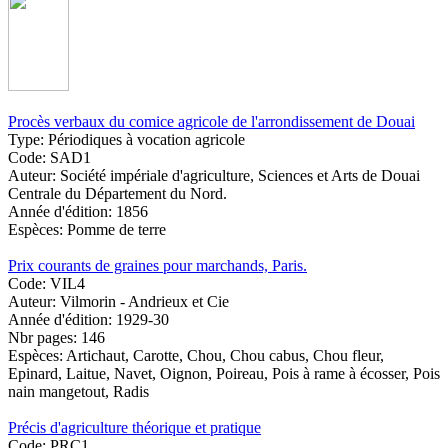
Procès verbaux du comice agricole de l'arrondissement de Douai
Type:
Périodiques à vocation agricole
Code:
SAD1
Auteur:
Société impériale d'agriculture, Sciences et Arts de Douai
Centrale du Département du Nord.
Année d'édition:
1856
Espèces:
Pomme de terre
Prix courants de graines pour marchands, Paris.
Code:
VIL4
Auteur:
Vilmorin - Andrieux et Cie
Année d'édition:
1929-30
Nbr pages:
146
Espèces:
Artichaut, Carotte, Chou, Chou cabus, Chou fleur,
Epinard, Laitue, Navet, Oignon, Poireau, Pois à rame à écosser, Pois
nain mangetout, Radis
Précis d'agriculture théorique et pratique
Code:
PRC1