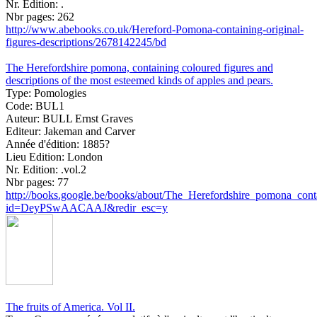
Nr. Edition:
.
Nbr pages:
262
http://www.abebooks.co.uk/Hereford-Pomona-containing-original-
figures-descriptions/2678142245/bd
The Herefordshire pomona, containing coloured figures and
descriptions of the most esteemed kinds of apples and pears.
Type:
Pomologies
Code:
BUL1
Auteur:
BULL Ernst Graves
Editeur:
Jakeman and Carver
Année d'édition:
1885?
Lieu Edition:
London
Nr. Edition:
.vol.2
Nbr pages:
77
http://books.google.be/books/about/The_Herefordshire_pomona_cont
id=DeyPSwAACAAJ&redir_esc=y
The fruits of America. Vol II.