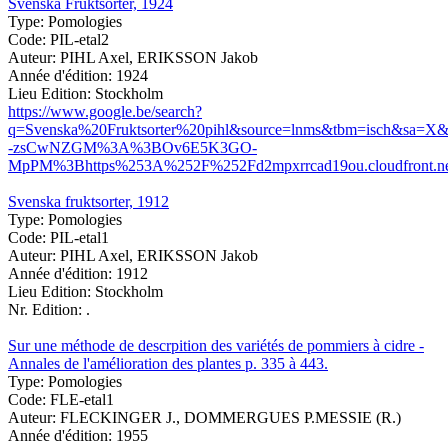
Svenska Fruktsorter, 1924
Type:
Pomologies
Code:
PIL-etal2
Auteur:
PIHL Axel, ERIKSSON Jakob
Année d'édition:
1924
Lieu Edition:
Stockholm
https://www.google.be/search?
q=Svenska%20Fruktsorter%20pihl&source=lnms&tbm=isch&s
-zsCwNZGM%3A%3BOv6E5K3GO-
MpPM%3Bhttps%253A%252F%252Fd2mpxrrcad19ou.cloudfront.n
Svenska fruktsorter, 1912
Type:
Pomologies
Code:
PIL-etal1
Auteur:
PIHL Axel, ERIKSSON Jakob
Année d'édition:
1912
Lieu Edition:
Stockholm
Nr. Edition:
.
Sur une méthode de descrpition des variétés de pommiers à cidre -
Annales de l'amélioration des plantes p. 335 à 443.
Type:
Pomologies
Code:
FLE-etal1
Auteur:
FLECKINGER J., DOMMERGUES P.MESSIE (R.)
Année d'édition:
1955