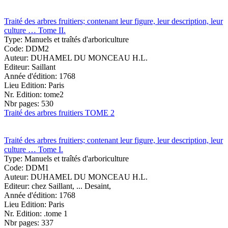
Traité des arbres fruitiers; contenant leur figure, leur description, leur
culture … Tome II.
Type:
Manuels et traîtés d'arboriculture
Code:
DDM2
Auteur:
DUHAMEL DU MONCEAU H.L.
Editeur:
Saillant
Année d'édition:
1768
Lieu Edition:
Paris
Nr. Edition:
tome2
Nbr pages:
530
Traité des arbres fruitiers TOME 2
Traité des arbres fruitiers; contenant leur figure, leur description, leur
culture … Tome I.
Type:
Manuels et traîtés d'arboriculture
Code:
DDM1
Auteur:
DUHAMEL DU MONCEAU H.L.
Editeur:
chez Saillant, ... Desaint,
Année d'édition:
1768
Lieu Edition:
Paris
Nr. Edition:
.tome 1
Nbr pages:
337