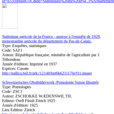
id=h33ctMspm7oC&dq=Statistiques%20du%20d%C3%A9partement
Statistique agricole de la France - annexe à l'enquête de 1929,
monographie agricole du département du Pas-de-Calais.
Type:
Enquêtes, statistiques
Code:
SAF1
Auteur:
République française, ministère de l'agriculture par J.
Tribondeau
Année d'édition:
Imprimé en 1937
Espèces:
Carotte
http://gallica.bnf.fr/ark:/12148/bpt6k6211176r/f11.image
Schweizerisches Obstbilderwerk /Pomologie Suisse Illustrée
Type:
Pomologies
Code:
ZSC1
Auteur:
ZSCHOKKE WÆDENSWIL TH.
Editeur:
Orell Füssli Zürich 1925
Année d'édition:
1925
Lieu Edition:
Zürich