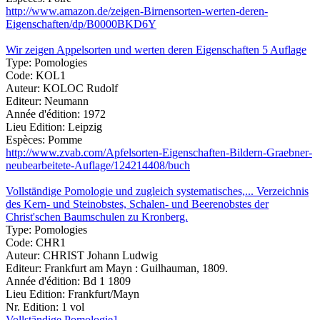
http://www.amazon.de/zeigen-Birnensorten-werten-deren-
Eigenschaften/dp/B0000BKD6Y
Wir zeigen Appelsorten und werten deren Eigenschaften 5 Auflage
Type:
Pomologies
Code:
KOL1
Auteur:
KOLOC Rudolf
Editeur:
Neumann
Année d'édition:
1972
Lieu Edition:
Leipzig
Espèces:
Pomme
http://www.zvab.com/Apfelsorten-Eigenschaften-Bildern-Graebner-
neubearbeitete-Auflage/124214408/buch
Vollständige Pomologie und zugleich systematisches,... Verzeichnis
des Kern- und Steinobstes, Schalen- und Beerenobstes der
Christ'schen Baumschulen zu Kronberg.
Type:
Pomologies
Code:
CHR1
Auteur:
CHRIST Johann Ludwig
Editeur:
Frankfurt am Mayn : Guilhauman, 1809.
Année d'édition:
Bd 1 1809
Lieu Edition:
Frankfurt/Mayn
Nr. Edition:
1 vol
Vollständige Pomologie1