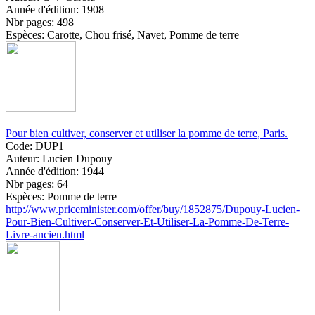
Année d'édition:
1908
Nbr pages:
498
Espèces:
Carotte, Chou frisé, Navet, Pomme de terre
Pour bien cultiver, conserver et utiliser la pomme de terre, Paris.
Code:
DUP1
Auteur:
Lucien Dupouy
Année d'édition:
1944
Nbr pages:
64
Espèces:
Pomme de terre
http://www.priceminister.com/offer/buy/1852875/Dupouy-Lucien-
Pour-Bien-Cultiver-Conserver-Et-Utiliser-La-Pomme-De-Terre-
Livre-ancien.html