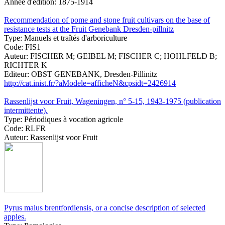
Année d'édition:
1875-1914
Recommendation of pome and stone fruit cultivars on the base of
resistance tests at the Fruit Genebank Dresden-pillnitz
Type:
Manuels et traîtés d'arboriculture
Code:
FIS1
Auteur:
FISCHER M; GEIBEL M; FISCHER C; HOHLFELD B;
RICHTER K
Editeur:
OBST GENEBANK, Dresden-Pillinitz
http://cat.inist.fr/?aModele=afficheN&cpsidt=2426914
Rassenlijst voor Fruit, Wageningen, n° 5-15, 1943-1975 (publication
intermittente).
Type:
Périodiques à vocation agricole
Code:
RLFR
Auteur:
Rassenlijst voor Fruit
Pyrus malus brentfordiensis, or a concise description of selected
apples.