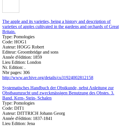
The apple and its varieties, being a history and description of
varieties of apples cultivated in the gardens and orchards of Great
Britain.
Type:
Pomologies
Code:
HOG1
Auteur:
HOGG Robert
Editeur:
Groombridge and sons
Année d'édition:
1859
Lieu Edition:
London
Nr. Edition:
.
Nbr pages:
306
http://www.archive.org/details/cu31924002812158
Systematisches Handbuch der Obstkunde, nebst Anleitung zur
Obstbaumzucht und zweckmässigen Benutzung des Obstes. 3.
Band. Kern- Stein- Schalen
Type:
Pomologies
Code:
DIT1
Auteur:
DITTRICH Johann Georg
Année d'édition:
1837-1841
Lieu Edition:
Jena