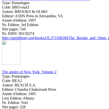
Type:
Pomologies
Code:
BRO-etal3
Auteur:
BROOKS & OLMO
Editeur:
ASHS Press in Alexandria, VA
Année d'édition:
1997
Nr. Edition:
3rd Edition
Nbr pages:
744
Nr. ISBN:
96150274
http://openlibrary.org/books/OL3731883M/The_Brooks_and_Olmo_regi
The apples of New York. Volume 2
Type:
Pomologies
Code:
BEA2
Auteur:
BEACH S.A.
Editeur:
Chandra Chakravarti Press
Année d'édition:
1905
Lieu Edition:
Albany
Nr. Edition:
Vol2
Nbr pages:
528