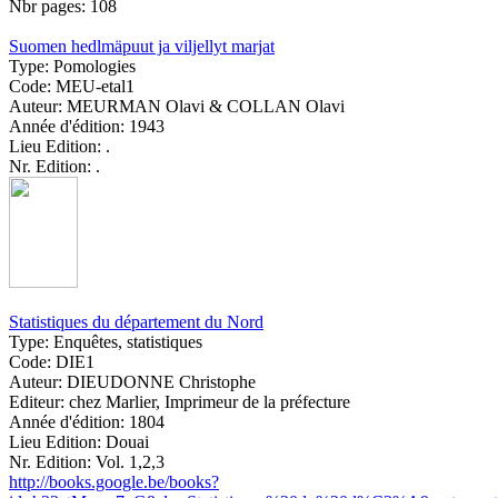
Nbr pages:
108
Suomen hedlmäpuut ja viljellyt marjat
Type:
Pomologies
Code:
MEU-etal1
Auteur:
MEURMAN Olavi & COLLAN Olavi
Année d'édition:
1943
Lieu Edition:
.
Nr. Edition:
.
Statistiques du département du Nord
Type:
Enquêtes, statistiques
Code:
DIE1
Auteur:
DIEUDONNE Christophe
Editeur:
chez Marlier, Imprimeur de la préfecture
Année d'édition:
1804
Lieu Edition:
Douai
Nr. Edition:
Vol. 1,2,3
http://books.google.be/books?