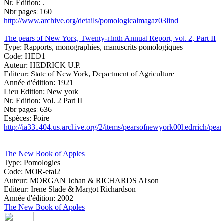
Nr. Edition:
.
Nbr pages:
160
http://www.archive.org/details/pomologicalmagaz03lind
The pears of New York, Twenty-ninth Annual Report, vol. 2, Part II
Type:
Rapports, monographies, manuscrits pomologiques
Code:
HED1
Auteur:
HEDRICK U.P.
Editeur:
State of New York, Department of Agriculture
Année d'édition:
1921
Lieu Edition:
New york
Nr. Edition:
Vol. 2 Part II
Nbr pages:
636
Espèces:
Poire
http://ia331404.us.archive.org/2/items/pearsofnewyork00hedrrich/pe
The New Book of Apples
Type:
Pomologies
Code:
MOR-etal2
Auteur:
MORGAN Johan & RICHARDS Alison
Editeur:
Irene Slade & Margot Richardson
Année d'édition:
2002
The New Book of Apples