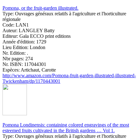
Pomona, or the fruit-garden illustrated.
Type:
Ouvrages généraux relatifs à l'agriculture et l'horticulture
régionale
Code:
LAN1
Auteur:
LANGLEY Batty
Editeur:
Gala ECCO print editions
Année d'édition:
1729
Lieu Edition:
London
Nr. Edition:
.
Nbr pages:
274
Nr. ISBN:
117044301
Espèces:
Artichaut, Carotte
http://www.amazon.com/Pomona-fruit-garden-illustrated-illustrated-
Twickenham/dp/1170443001
Pomona Londinensis: containing colored engravings of the most
esteemed fruits cultivated in the British gardens … Vol 1.
Type:
Ouvrages généraux relatifs à l'agriculture et l'horticulture