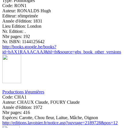
Type:
Pomologies
Code:
RON1
Auteur:
RONALDS Hugh
Editeur:
réimprimée
Année d'édition:
1831
Lieu Edition:
London
Nr. Edition:
.
Nbr pages:
192
Nr. ISBN:
1144125642
http://books.google.be/books?
id=bAX1RAAACAAJ&hl=fr&source=gbs_book_other_versions
Productions légumières
Code:
CHA1
Auteur:
CHAUX Claude, FOURY Claude
Année d'édition:
1972
Nbr pages:
416
Espèces:
Carotte, Chou fleur, Laitue, Mâche, Oignon
http://editions.lavoisier.fr/notice.asp?ouvrage=2189728&pos=12