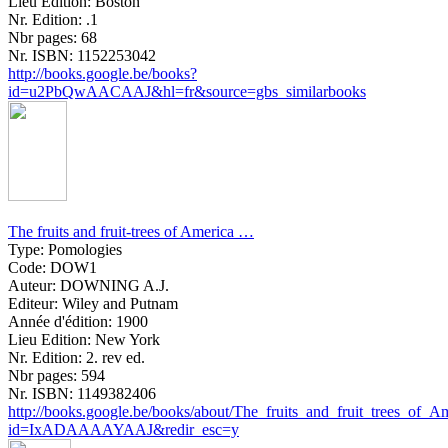
Lieu Edition:
Boston
Nr. Edition:
.1
Nbr pages:
68
Nr. ISBN:
1152253042
http://books.google.be/books?
id=u2PbQwAACAAJ&hl=fr&source=gbs_similarbooks
The fruits and fruit-trees of America …
Type:
Pomologies
Code:
DOW1
Auteur:
DOWNING A.J.
Editeur:
Wiley and Putnam
Année d'édition:
1900
Lieu Edition:
New York
Nr. Edition:
2. rev ed.
Nbr pages:
594
Nr. ISBN:
1149382406
http://books.google.be/books/about/The_fruits_and_fruit_trees_of_A
id=IxADAAAAYAAJ&redir_esc=y