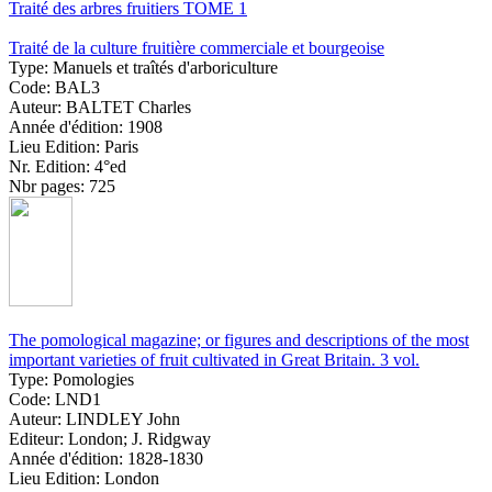
Traité des arbres fruitiers TOME 1
Traité de la culture fruitière commerciale et bourgeoise
Type:
Manuels et traîtés d'arboriculture
Code:
BAL3
Auteur:
BALTET Charles
Année d'édition:
1908
Lieu Edition:
Paris
Nr. Edition:
4°ed
Nbr pages:
725
The pomological magazine; or figures and descriptions of the most
important varieties of fruit cultivated in Great Britain. 3 vol.
Type:
Pomologies
Code:
LND1
Auteur:
LINDLEY John
Editeur:
London; J. Ridgway
Année d'édition:
1828-1830
Lieu Edition:
London