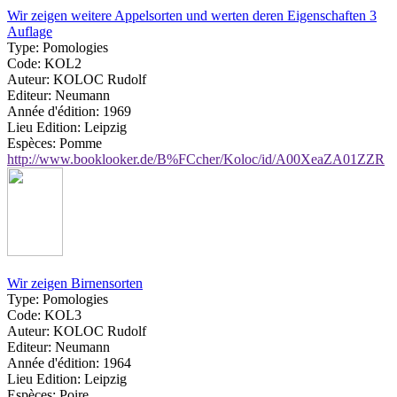
Wir zeigen weitere Appelsorten und werten deren Eigenschaften 3
Auflage
Type:
Pomologies
Code:
KOL2
Auteur:
KOLOC Rudolf
Editeur:
Neumann
Année d'édition:
1969
Lieu Edition:
Leipzig
Espèces:
Pomme
http://www.booklooker.de/B%FCcher/Koloc/id/A00XeaZA01ZZR
Wir zeigen Birnensorten
Type:
Pomologies
Code:
KOL3
Auteur:
KOLOC Rudolf
Editeur:
Neumann
Année d'édition:
1964
Lieu Edition:
Leipzig
Espèces:
Poire