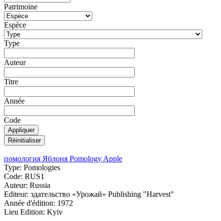
Patrimoine
Espèce
Type
Auteur
Titre
Année
Code
помология Яблоня Pomology Apple
Type:
Pomologies
Code:
RUS1
Auteur:
Russia
Editeur:
здательство «Урожай» Publishing "Harvest"
Année d'édition:
1972
Lieu Edition:
Kyiv