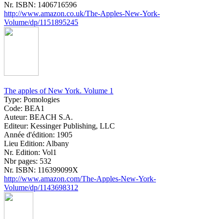
Nr. ISBN:
1406716596
http://www.amazon.co.uk/The-Apples-New-York-
Volume/dp/1151895245
The apples of New York. Volume 1
Type:
Pomologies
Code:
BEA1
Auteur:
BEACH S.A.
Editeur:
Kessinger Publishing, LLC
Année d'édition:
1905
Lieu Edition:
Albany
Nr. Edition:
Vol1
Nbr pages:
532
Nr. ISBN:
116399099X
http://www.amazon.com/The-Apples-New-York-
Volume/dp/1143698312