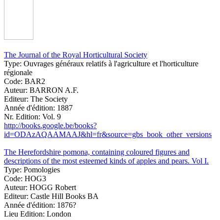
The Journal of the Royal Horticultural Society
Type:
Ouvrages généraux relatifs à l'agriculture et l'horticulture
régionale
Code:
BAR2
Auteur:
BARRON A.F.
Editeur:
The Society
Année d'édition:
1887
Nr. Edition:
Vol. 9
http://books.google.be/books?
id=ODAzAQAAMAAJ&hl=fr&source=gbs_book_other_versions
The Herefordshire pomona, containing coloured figures and
descriptions of the most esteemed kinds of apples and pears. Vol I.
Type:
Pomologies
Code:
HOG3
Auteur:
HOGG Robert
Editeur:
Castle Hill Books BA
Année d'édition:
1876?
Lieu Edition:
London