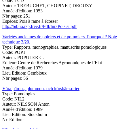
Code:
TCD1
Auteur:
TREBUCHET, CHOPINET, DROUZY
Année d'édition:
1953
Nbr pages:
251
Espèces:
Pois à rame à écosser
http://biblio.rsp.free.fr/Pdf/InraPois.si.pdf
Variétés anciennes de poiriers et de pommiers. Pourquoi ? Note
technique 3/20.
Type:
Rapports, monographies, manuscrits pomologiques
Code:
POP1
Auteur:
POPULER C.
Editeur:
Centre de Recherches Agronomiques de l’Etat
Année d'édition:
1979
Lieu Edition:
Gembloux
Nbr pages:
56
Våra päron-, plommon- och körsbärssorter
Type:
Pomologies
Code:
NIL2
Auteur:
NILSSON Anton
Année d'édition:
1989
Lieu Edition:
Stockholm
Nr. Edition:
.