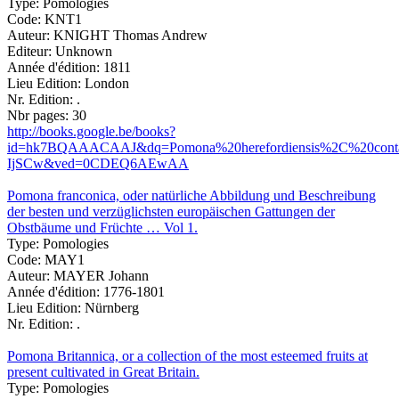
Type:
Pomologies
Code:
KNT1
Auteur:
KNIGHT Thomas Andrew
Editeur:
Unknown
Année d'édition:
1811
Lieu Edition:
London
Nr. Edition:
.
Nbr pages:
30
http://books.google.be/books?
id=hk7BQAAACAAJ&dq=Pomona%20herefordiensis%2C%20contain
IjSCw&ved=0CDEQ6AEwAA
Pomona franconica, oder natürliche Abbildung und Beschreibung
der besten und verzüglichsten europäischen Gattungen der
Obstbäume und Früchte … Vol 1.
Type:
Pomologies
Code:
MAY1
Auteur:
MAYER Johann
Année d'édition:
1776-1801
Lieu Edition:
Nürnberg
Nr. Edition:
.
Pomona Britannica, or a collection of the most esteemed fruits at
present cultivated in Great Britain.
Type:
Pomologies