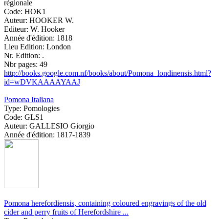
régionale
Code:
HOK1
Auteur:
HOOKER W.
Editeur:
W. Hooker
Année d'édition:
1818
Lieu Edition:
London
Nr. Edition:
.
Nbr pages:
49
http://books.google.com.nf/books/about/Pomona_londinensis.html?
id=wDVKAAAAYAAJ
Pomona Italiana
Type:
Pomologies
Code:
GLS1
Auteur:
GALLESIO Giorgio
Année d'édition:
1817-1839
Pomona herefordiensis, containing coloured engravings of the old
cider and perry fruits of Herefordshire ...