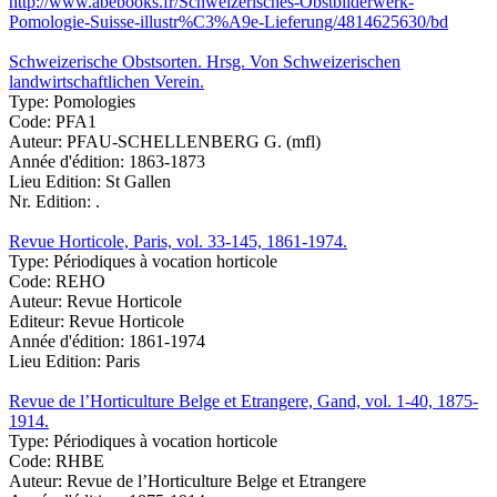
http://www.abebooks.fr/Schweizerisches-Obstbilderwerk-
Pomologie-Suisse-illustr%C3%A9e-Lieferung/4814625630/bd
Schweizerische Obstsorten. Hrsg. Von Schweizerischen
landwirtschaftlichen Verein.
Type:
Pomologies
Code:
PFA1
Auteur:
PFAU-SCHELLENBERG G. (mfl)
Année d'édition:
1863-1873
Lieu Edition:
St Gallen
Nr. Edition:
.
Revue Horticole, Paris, vol. 33-145, 1861-1974.
Type:
Périodiques à vocation horticole
Code:
REHO
Auteur:
Revue Horticole
Editeur:
Revue Horticole
Année d'édition:
1861-1974
Lieu Edition:
Paris
Revue de l’Horticulture Belge et Etrangere, Gand, vol. 1-40, 1875-
1914.
Type:
Périodiques à vocation horticole
Code:
RHBE
Auteur:
Revue de l’Horticulture Belge et Etrangere