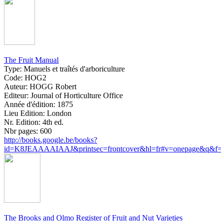
The Fruit Manual
Type:
Manuels et traîtés d'arboriculture
Code:
HOG2
Auteur:
HOGG Robert
Editeur:
Journal of Horticulture Office
Année d'édition:
1875
Lieu Edition:
London
Nr. Edition:
4th ed.
Nbr pages:
600
http://books.google.be/books?
id=K8JEAAAAIAAJ&printsec=frontcover&hl=fr#v=onepage&q&f=
The Brooks and Olmo Register of Fruit and Nut Varieties