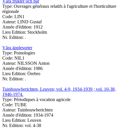
Våra frukter och bär
Type:
Ouvrages généraux relatifs à l'agriculture et l'horticulture
régionale
Code:
LIN1
Auteur:
LIND Gustaf
Année d'édition:
1912
Lieu Edition:
Stockholm
Nr. Edition:
.
Våra äpplesorter
Type:
Pomologies
Code:
NIL1
Auteur:
NILSSON Anton
Année d'édition:
1986
Lieu Edition:
Örebro
Nr. Edition:
.
Tuinbouwberichten, Leuven; vol. 4-9, 1934-1939 ; vol. 10-38,
1946-1974.
Type:
Périodiques à vocation agricole
Code:
TUBE
Auteur:
Tuinbouwberichten
Année d'édition:
1934-1974
Lieu Edition:
Leuven
Nr. Edition:
vol. 4-38