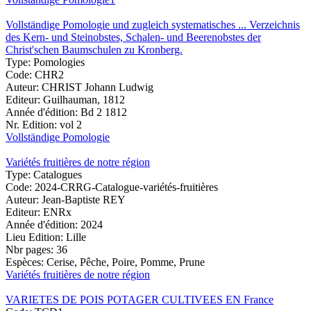
Vollständige Pomologie und zugleich systematisches ... Verzeichnis
des Kern- und Steinobstes, Schalen- und Beerenobstes der
Christ'schen Baumschulen zu Kronberg.
Type:
Pomologies
Code:
CHR2
Auteur:
CHRIST Johann Ludwig
Editeur:
Guilhauman, 1812
Année d'édition:
Bd 2 1812
Nr. Edition:
vol 2
Vollständige Pomologie
Variétés fruitières de notre région
Type:
Catalogues
Code:
2024-CRRG-Catalogue-variétés-fruitières
Auteur:
Jean-Baptiste REY
Editeur:
ENRx
Année d'édition:
2024
Lieu Edition:
Lille
Nbr pages:
36
Espèces:
Cerise, Pêche, Poire, Pomme, Prune
Variétés fruitières de notre région
VARIETES DE POIS POTAGER CULTIVEES EN France