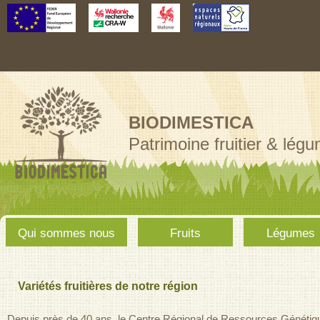
Aller au
contenu
principal
BIODIMESTICA
Patrimoine fruitier & lég
Menu
Qui sommes nous
Fruits
Légumes
principal
Variétés fruitières de notre région
Depuis près de 40 ans, le Centre Régional de Ressources Généti