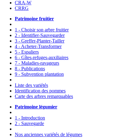
CRA-W
CRRG
Patrimoine fruitier
1 - Choisir son arbre fruitier
2 - Identifier-Sauvegarder
3 - Greffer-Planter-Tailler
4 - Acheter-Transformer
5 - Espaliers
6 - Gîtes-refuges-auxiliaires
7 - Maladies-ravageurs
8 - Publications
9 - Subvention plantation
Liste des variétés
Identification des pommes
Carte des arbres remarquables
Patrimoine légumier
1 - Introduction
2 - Sauvegarde
Nos anciennes variétés de légumes