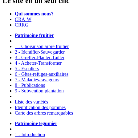
Le site en un seul clic
Qui sommes nous?
CRA-W
CRRG
Patrimoine fruitier
1 - Choisir son arbre fruitier
2 - Identifier-Sauvegarder
3 - Greffer-Planter-Tailler
4 - Acheter-Transformer
5 - Espaliers
6 - Gîtes-refuges-auxiliaires
7 - Maladies-ravageurs
8 - Publications
9 - Subvention plantation
Liste des variétés
Identification des pommes
Carte des arbres remarquables
Patrimoine légumier
1 - Introduction