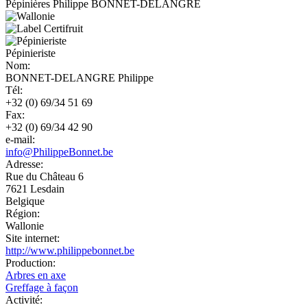
Pépinières Philippe BONNET-DELANGRE
Pépinieriste
Nom:
BONNET-DELANGRE Philippe
Tél:
+32 (0) 69/34 51 69
Fax:
+32 (0) 69/34 42 90
e-mail:
info@PhilippeBonnet.be
Adresse:
Rue du Château 6
7621
Lesdain
Belgique
Région:
Wallonie
Site internet:
http://www.philippebonnet.be
Production:
Arbres en axe
Greffage à façon
Activité: