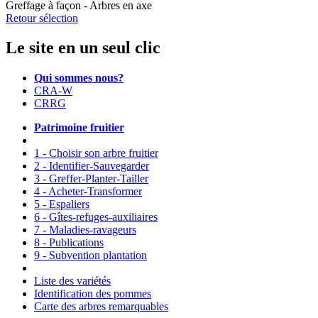
Greffage à façon - Arbres en axe
Retour sélection
Le site en un seul clic
Qui sommes nous?
CRA-W
CRRG
Patrimoine fruitier
1 - Choisir son arbre fruitier
2 - Identifier-Sauvegarder
3 - Greffer-Planter-Tailler
4 - Acheter-Transformer
5 - Espaliers
6 - Gîtes-refuges-auxiliaires
7 - Maladies-ravageurs
8 - Publications
9 - Subvention plantation
Liste des variétés
Identification des pommes
Carte des arbres remarquables