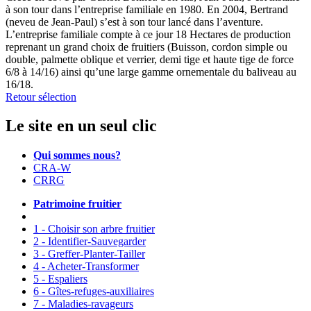
à son tour dans l’entreprise familiale en 1980. En 2004, Bertrand
(neveu de Jean-Paul) s’est à son tour lancé dans l’aventure.
L’entreprise familiale compte à ce jour 18 Hectares de production
reprenant un grand choix de fruitiers (Buisson, cordon simple ou
double, palmette oblique et verrier, demi tige et haute tige de force
6/8 à 14/16) ainsi qu’une large gamme ornementale du baliveau au
16/18.
Retour sélection
Le site en un seul clic
Qui sommes nous?
CRA-W
CRRG
Patrimoine fruitier
1 - Choisir son arbre fruitier
2 - Identifier-Sauvegarder
3 - Greffer-Planter-Tailler
4 - Acheter-Transformer
5 - Espaliers
6 - Gîtes-refuges-auxiliaires
7 - Maladies-ravageurs