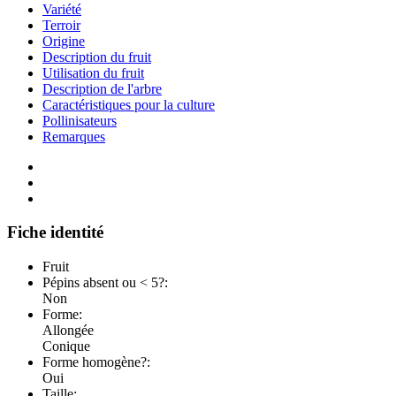
Variété
Terroir
Origine
Description du fruit
Utilisation du fruit
Description de l'arbre
Caractéristiques pour la culture
Pollinisateurs
Remarques
Fiche identité
Fruit
Pépins absent ou < 5?:
Non
Forme:
Allongée
Conique
Forme homogène?:
Oui
Taille: