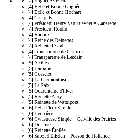
[4] Baguette violette
[4] Belle et Bonne Gagnée
[4] Belle et Bonne Hochart
[4] Colapuis
[4] Président Henry Van Dievoet = Cabarette
[4] Président Roulin
[4] Radoux
[4] Reine des Reinettes
[4] Reinette Evagil
[4] Transparente de Croncels
[4] Transparente de Lesdain
[5] A côtes
[5] Barbarie
[5] Gosselet
[5] La Clermontoise
[5] La Paix
[5] Quarantaine d'hiver
[5] Reinette Abry
[5] Reinette de Wattripont
[6] Belle Fleur Simple
[6] Beurrière
[6] Cwastresse Simple = Calville des Prairies
[6] De cave
[6] Reinette Étoilée
[6] Sabot d'Eijsden = Posson de Hollande