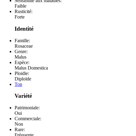
Sensibilité aux maladies:
Faible
Rusticité:
Forte
Identité
Famille:
Rosaceae
Genre:
Malus
Espèce:
Malus Domestica
Ploidïe:
Diploïde
Top
Variété
Patrimoniale:
Oui
Commerciale:
Non
Rare:
Fréquente