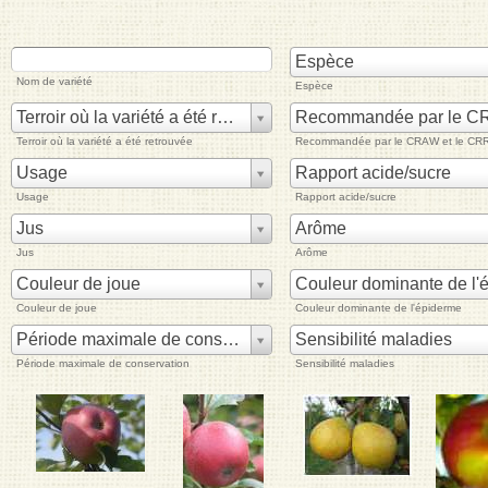
Espèce
Nom de variété
Espèce
Terroir où la variété a été retrouvée
Terroir où la variété a été retrouvée
Recommandée par le CRAW et le CR
Usage
Rapport acide/sucre
Usage
Rapport acide/sucre
Jus
Arôme
Jus
Arôme
Couleur de joue
Couleur de joue
Couleur dominante de l'épiderme
Période maximale de conservation
Sensibilité maladies
Période maximale de conservation
Sensibilité maladies
Pages