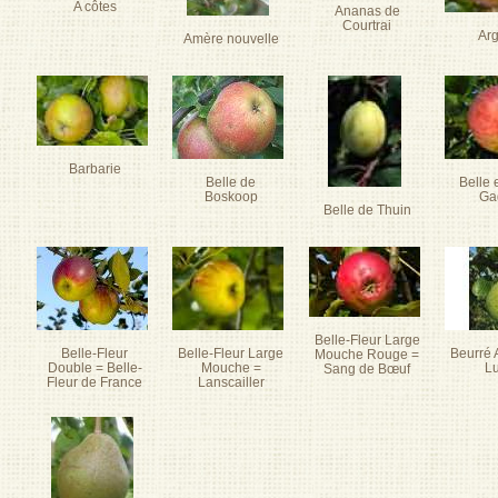
A côtes
Ananas de
Courtrai
Arg
Amère nouvelle
Barbarie
Belle de
Belle 
Boskoop
Ga
Belle de Thuin
Belle-Fleur Large
Belle-Fleur
Belle-Fleur Large
Beurré 
Mouche Rouge =
Double = Belle-
Mouche =
L
Sang de Bœuf
Fleur de France
Lanscailler