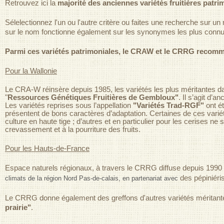
Retrouvez ici la
majorité des anciennes variétés fruitières patr
Sélelectionnez l'un ou l'autre critère ou faites une recherche sur un
sur le nom fonctionne également sur les synonymes les plus connu
Parmi ces variétés patrimoniales, le CRAW et le CRRG recomman
Pour la Wallonie
Le CRA-W réinsère depuis 1985, les variétés les plus méritantes d
"
Ressources Génétiques Fruitières de Gembloux"
. Il s’agit d’a
Les variétés reprises sous l’appellation
"Variétés Trad-RGF"
ont ét
présentent de bons caractères d’adaptation. Certaines de ces vari
culture en haute tige ; d’autres et en particulier pour les cerises
crevassement et à la pourriture des fruits.
Pour les Hauts-de-France
Espace naturels régionaux, à travers le CRRG diffuse depuis 1990
des pépiniéris
climats de la région Nord Pas-de-calais, en partenariat avec
Le CRRG donne également des greffons d'autres variétés méritant
prairie"
.