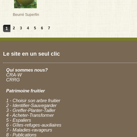
Beurré Superfin
1
2
3
4
5
6
7
Le site en un seul clic
Qui sommes nous?
CRA-W
CRRG
Patrimoine fruitier
1 - Choisir son arbre fruitier
2 - Identifier-Sauvegarder
3 - Greffer-Planter-Tailler
4 - Acheter-Transformer
5 - Espaliers
6 - Gîtes-refuges-auxiliaires
7 - Maladies-ravageurs
8 - Publications