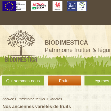
Aller au
contenu
principal
BIODIMESTICA
Patrimoine fruitier & lég
Menu
Qui sommes nous
Fruits
Légumes
principal
Accueil
>
Patrimoine fruitier
>
Variétés
Vous êtes ici
Nos anciennes variétés de fruits