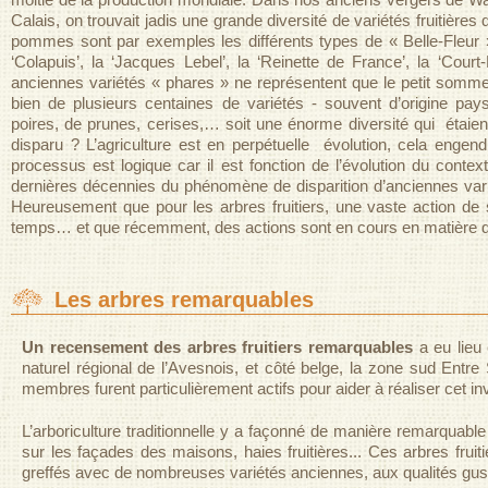
Calais, on trouvait jadis une grande diversité de variétés fruitière
pommes sont par exemples les différents types de « Belle-Fleur », 
‘Colapuis’, la ‘Jacques Lebel’, la ‘Reinette de France’, la ‘Cou
anciennes variétés « phares » ne représentent que le petit sommet d
bien de plusieurs centaines de variétés - souvent d’origine p
poires, de prunes, cerises,… soit une énorme diversité qui éta
disparu ? L’agriculture est en perpétuelle évolution, cela engend
processus est logique car il est fonction de l’évolution du conte
dernières décennies du phénomène de disparition d’anciennes varié
Heureusement que pour les arbres fruitiers, une vaste action de s
temps… et que récemment, des actions sont en cours en matière de
Les arbres remarquables
Un recensement des arbres fruitiers remarquables
a eu lieu 
naturel régional de l’Avesnois, et côté belge, la zone sud Entr
membres furent particulièrement actifs pour aider à réaliser cet inv
L’arboriculture traditionnelle y a façonné de manière remarquable
sur les façades des maisons, haies fruitières... Ces arbres fr
greffés avec de nombreuses variétés anciennes, aux qualités gust