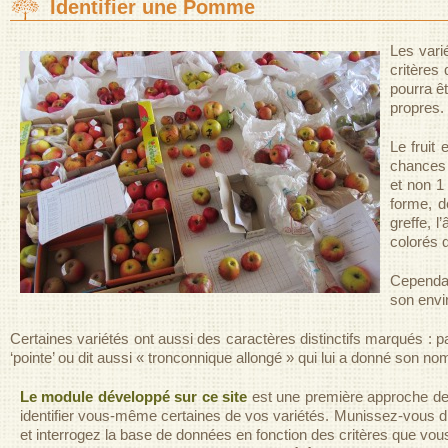
Identifier une Pomme
Les varié
critères
pourra ê
propres.
Le fruit 
chances d
et non 1 
forme, d
greffe, 
colorés 
Cependan
son envir
Certaines variétés ont aussi des caractères distinctifs marqués :
‘pointe’ ou dit aussi « tronconnique allongé » qui lui a donné son 
Le module développé sur ce site
est une première approche de l
identifier vous-même certaines de vos variétés. Munissez-vous d’un
et interrogez la base de données en fonction des critères que vous p