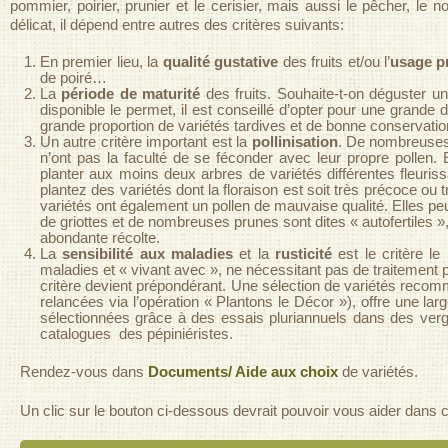
pommier, poirier, prunier et le cerisier, mais aussi le pêcher, le no
délicat, il dépend entre autres des critères suivants:
En premier lieu, la
qualité gustative
des fruits et/ou l’
usage pr
de poiré…
La
période de maturité
des fruits. Souhaite-t-on déguster 
disponible le permet, il est conseillé d’opter pour une grande
grande proportion de variétés tardives et de bonne conservatio
Un autre critère important est la
pollinisation
. De nombreuses 
n’ont pas la faculté de se féconder avec leur propre pollen. E
planter aux moins deux arbres de variétés différentes fleuris
plantez des variétés dont la floraison est soit très précoce o
variétés ont également un pollen de mauvaise qualité. Elles pe
de griottes et de nombreuses prunes sont dites « autofertiles »,
abondante récolte.
La
sensibilité aux maladies
et la
rusticité
est le critère l
maladies et « vivant avec », ne nécessitant pas de traitement ph
critère devient prépondérant. Une sélection de variétés rec
relancées via l’opération « Plantons le Décor »), offre une l
sélectionnées grâce à des essais pluriannuels dans des verg
catalogues des pépiniéristes.
Rendez-vous dans
Documents/ Aide aux choix
de variétés.
Un clic sur le bouton ci-dessous devrait pouvoir vous aider dans 