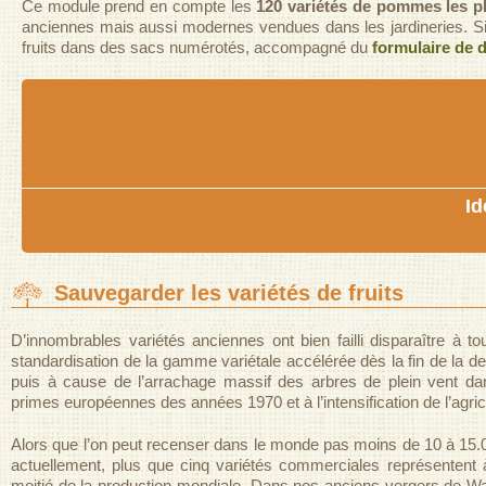
Ce module prend en compte les
120 variétés de pommes les p
anciennes mais aussi modernes vendues dans les jardineries. Si vo
fruits dans des sacs numérotés, accompagné du
formulaire de 
Id
Sauvegarder les variétés de fruits
D’innombrables variétés anciennes ont bien failli disparaître à t
standardisation de la gamme variétale accélérée dès la fin de la 
puis à cause de l’arrachage massif des arbres de plein vent da
primes européennes des années 1970 et à l’intensification de l’agric
Alors que l’on peut recenser dans le monde pas moins de 10 à 15
actuellement, plus que cinq variétés commerciales représentent à
moitié de la production mondiale. Dans nos anciens vergers de Wa