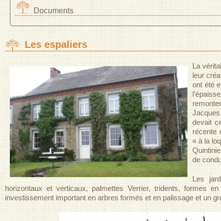
Documents
Les espaliers
La vérita
leur cré
ont été 
l’épaiss
remonten
Jacques 
devait c
récente 
« à la lo
Quintinie
de condu
Les jard
horizontaux et verticaux, palmettes Verrier, tridents, formes 
investissement important en arbres formés et en palissage et un gra