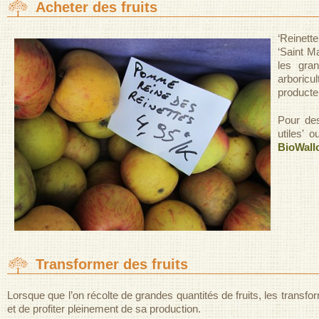
Acheter des fruits
‘Reinett
‘Saint M
les gra
arboricu
producte
Pour de
utiles' 
BioWall
Transformer des fruits
Lorsque que l’on récolte de grandes quantités de fruits, les transform
et de profiter pleinement de sa production.