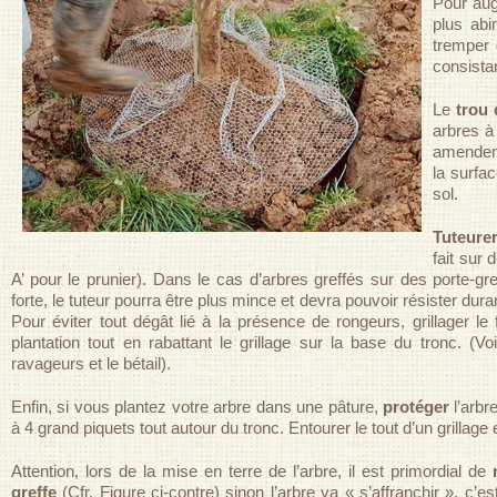
Pour aug
plus abi
tremper 
consista
Le
trou 
arbres à
amendeme
la surfa
sol.
Tuteure
fait sur 
A’ pour le prunier).
Dans le cas d’arbres greffés sur des porte-g
forte, le tuteur pourra être plus mince et devra pouvoir résister dur
Pour éviter tout dégât lié à la présence de rongeurs, grillager le
plantation tout en rabattant le grillage sur la base du tronc. (Voi
ravageurs et le bétail).
Enfin, si vous plantez votre arbre dans une pâture,
protéger
l’arbr
à 4 grand piquets tout autour du tronc. Entourer le tout d’un grillage e
Attention, lors de la mise en terre de l’arbre, il est primordial de
greffe
(Cfr. Figure ci-contre) sinon l’arbre va « s’affranchir », c’es