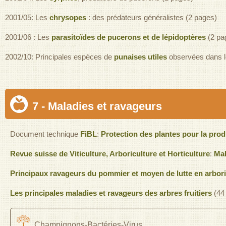
2001/05: Les
chrysopes
: des prédateurs généralistes (2 pages)
2001/06 : Les
parasitoïdes de pucerons et de lépidoptères
(2 pa
2002/10: Principales espèces de
punaises utiles
observées dans l
7 - Maladies et ravageurs
Document technique
FiBL
:
Protection des plantes pour la prod
Revue suisse de Viticulture, Arboriculture et Horticulture
:
Mal
Principaux ravageurs du pommier et moyen de lutte en arbori
Les principales maladies et ravageurs des arbres fruitiers
(44 
Champignons-Bactéries-Virus