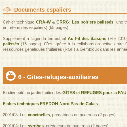
Documents espaliers
Cahier technique
CRA-W
&
CRRG
:
Les poiriers palissés
, une t
entretenir des espaliers) (65 pages)
Supplément à l'agenda trimestriel
Au Fil des Saisons
(Ete 2010
palissés
(16 pages). C’est grâce à la collaboration active entre
ressources génétiques fruitières (RGF) à Gembloux dans les année
6 - Gîtes-refuges-auxiliaires
Biodiversité au jardin fruitier: les
GÎTES et REFUGES pour la FA
Fiches techniques FREDON-Nord Pas-de-Calais
2001/03: Les
coccinelles
, prédatrices de pucerons (2 pages)
2001/04: Les
syrphes
, prédateurs de pucerons (2 pages)