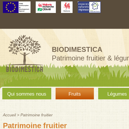
Aller au
contenu
principal
BIODIMESTICA
Patrimoine fruitier & lég
Menu
Qui sommes nous
Fruits
Légumes
principal
Accueil
>
Patrimoine fruitier
Vous êtes ici
Patrimoine fruitier