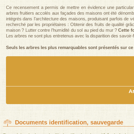
Ce recensement a permis de mettre en évidence une particulari
arbres fruitiers accolés aux façades des maisons ont été dénombré
intégrés dans l’architecture des maisons, produisant parfois de v
recherché par les propriétaires : Obtenir des fruits de qualité grâ
maison ? Lutter contre l’humidité du sol au pied du mur ?
Cette f
Les arbres ne sont plus entretenus avec la disparition des savoir-f
Seuls les arbres les plus remarquables sont présentés sur ce 
A
Documents identification, sauvegarde