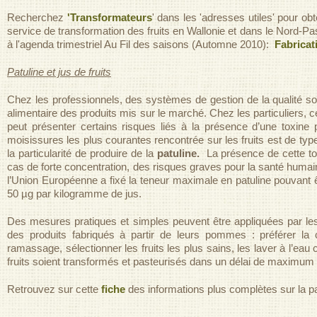
Recherchez
'Transformateurs
' dans les 'adresses utiles' pour obt
service de transformation des fruits en Wallonie et dans le Nord-P
à l'agenda trimestriel Au Fil des saisons (Automne 2010):
Fabricat
Patuline et jus de fruits
Chez les professionnels, des systèmes de gestion de la qualité son
alimentaire des produits mis sur le marché. Chez les particuliers, 
peut présenter certains risques liés à la présence d’une toxine
moisissures les plus courantes rencontrée sur les fruits est de ty
la particularité de produire de la
patuline.
La présence de cette to
cas de forte concentration, des risques graves pour la santé huma
l’Union Européenne a fixé la teneur maximale en patuline pouvant
50 µg par kilogramme de jus.
Des mesures pratiques et simples peuvent être appliquées par les 
des produits fabriqués à partir de leurs pommes : préférer la c
ramassage, sélectionner les fruits les plus sains, les laver à l’eau c
fruits soient transformés et pasteurisés dans un délai de maximum
Retrouvez sur cette
fiche
des informations plus complètes sur la pa