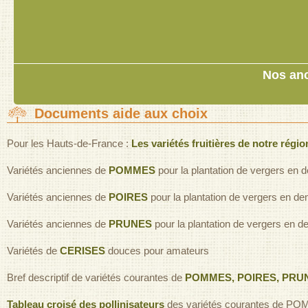
Nos anc
Documents aide aux choix
Pour les Hauts-de-France :
Les variétés fruitières de notre régio
Variétés anciennes de
POMMES
pour la plantation de vergers en d
Variétés anciennes de
POIRES
pour la plantation de vergers en dem
Variétés anciennes de
PRUNES
pour la plantation de vergers en de
Variétés de
CERISES
douces pour amateurs
Bref descriptif de variétés courantes de
POMMES, POIRES, PRUNES
Tableau croisé des pollinisateurs
des variétés courantes de 