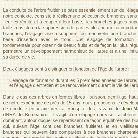
La conduite de l’arbre fruitier se base essentiellement sur de l’éla
notre contexte, consiste à réaliser une sélection de branches sans 
leur extrémité et à couper à leur base, les branches jugées super
taille consiste en la suppression de parties plus ou moins importa
branches, l’élagage vise à supprimer ou renouveler une branche
base d’insertion avec le tronc. Cet élagage de formation 
fondamentale pour obtenir de beaux fruits et de façon la plus réguli
permettre un développement harmonieux de l’arbre et a une infl
sa durée de vie.
Deux élagages sont à distinguer en fonction de l’âge de l’arbre :
L’élagage de formation durant les 5 premières années de l'arbre,
et l’élagage d’entretien et de renouvellement durant la vie de l’arb
Dans le cas des arbres en formes libres - buisson, demi-tige, haute
de notre expérience de près de 15 ans, nous proposons le dével
de conduite en « axe vertical » inspiré des travaux de
Jean-M
(INRA de Bordeaux). Il s’agit d’un élagage qui vise à obtenir 
dominant, autour duquel se répartissent de façon équilibrée des b
qui, suivant l’âge sont des branches fruitières et en vieilliss
branches qui peuvent être comparées à des branches charpentières
assurant une production rapide et élevée de fruits de qualité, 