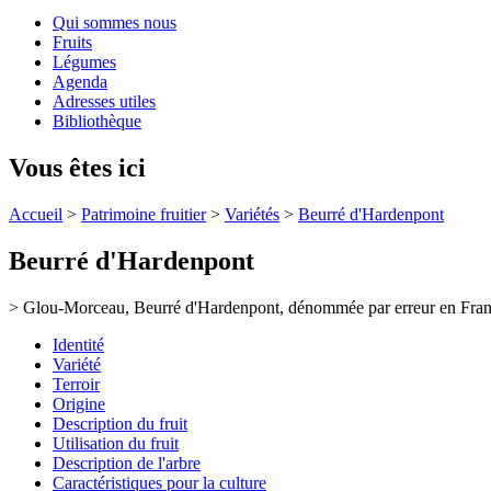
Qui sommes nous
Fruits
Légumes
Agenda
Adresses utiles
Bibliothèque
Vous êtes ici
Accueil
>
Patrimoine fruitier
>
Variétés
>
Beurré d'Hardenpont
Beurré d'Hardenpont
> Glou-Morceau, Beurré d'Hardenpont, dénommée par erreur en Fran
Identité
Variété
Terroir
Origine
Description du fruit
Utilisation du fruit
Description de l'arbre
Caractéristiques pour la culture