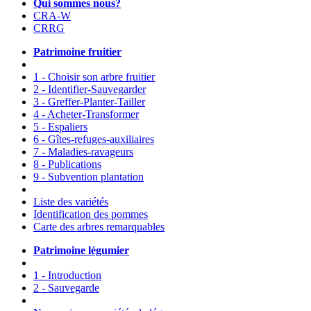
Qui sommes nous?
CRA-W
CRRG
Patrimoine fruitier
1 - Choisir son arbre fruitier
2 - Identifier-Sauvegarder
3 - Greffer-Planter-Tailler
4 - Acheter-Transformer
5 - Espaliers
6 - Gîtes-refuges-auxiliaires
7 - Maladies-ravageurs
8 - Publications
9 - Subvention plantation
Liste des variétés
Identification des pommes
Carte des arbres remarquables
Patrimoine légumier
1 - Introduction
2 - Sauvegarde