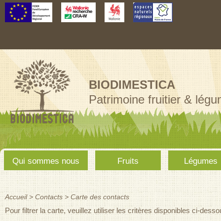
Aller au
contenu
principal
BIODIMESTICA
Patrimoine fruitier & lég
Menu
Qui sommes nous
Fruits
Légumes
principal
Accueil
>
Contacts
>
Carte des contacts
Vous êtes ici
Pour filtrer la carte, veuillez utiliser les critères disponibles ci-dess