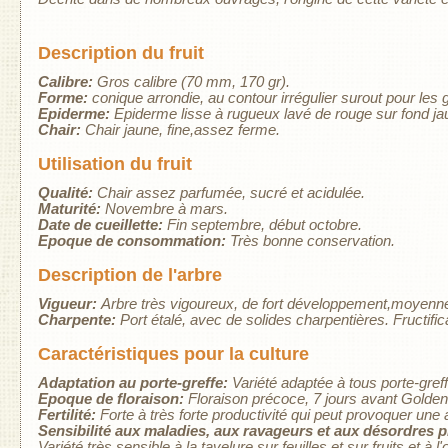
Description du fruit
Calibre:
Gros calibre (70 mm, 170 gr).
Forme:
conique arrondie, au contour irrégulier surout pour les 
Epiderme:
Epiderme lisse à rugueux lavé de rouge sur fond jau
Chair:
Chair jaune, fine,assez ferme.
Utilisation du fruit
Qualité:
Chair assez parfumée, sucré et acidulée.
Maturité:
Novembre à mars.
Date de cueillette:
Fin septembre, début octobre.
Epoque de consommation:
Très bonne conservation.
Description de l'arbre
Vigueur:
Arbre très vigoureux, de fort développement,moyenn
Charpente:
Port étalé, avec de solides charpentières. Fructificat
Caractéristiques pour la culture
Adaptation au porte-greffe:
Variété adaptée à tous porte-greff
Epoque de floraison:
Floraison précoce, 7 jours avant Golden
Fertilité:
Forte à très forte productivité qui peut provoquer une
Sensibilité aux maladies, aux ravageurs et aux désordres 
Variété très sensible à la tavelure sur feuilles et sur fruits et à l