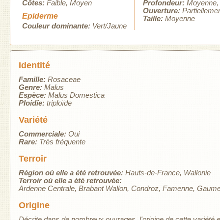
Côtes:
Faible
Moyen
Profondeur:
Moyenne
Ouverture:
Partielleme
Epiderme
Taille:
Moyenne
Couleur dominante:
Vert/Jaune
Identité
Famille:
Rosaceae
Genre:
Malus
Espèce:
Malus Domestica
Ploidïe:
triploïde
Variété
Commerciale:
Oui
Rare:
Très fréquente
Terroir
Région où elle a été retrouvée:
Hauts-de-France
Wallonie
Terroir où elle a été retrouvée:
Ardenne Centrale
Brabant Wallon
Condroz
Famenne
Gaum
Origine
Décrite dans de nombreux ouvrages, l'origine de cette variété 