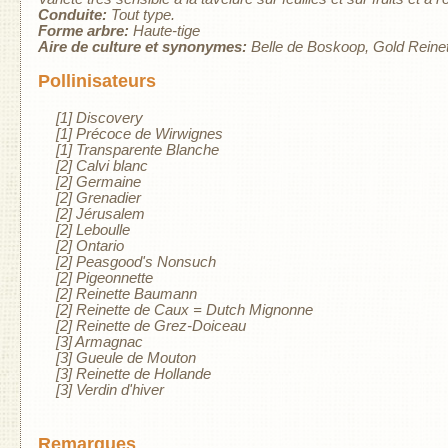
Conduite:
Tout type.
Forme arbre:
Haute-tige
Aire de culture et synonymes:
Belle de Boskoop, Gold Reinet
Pollinisateurs
[1] Discovery
[1] Précoce de Wirwignes
[1] Transparente Blanche
[2] Calvi blanc
[2] Germaine
[2] Grenadier
[2] Jérusalem
[2] Leboulle
[2] Ontario
[2] Peasgood's Nonsuch
[2] Pigeonnette
[2] Reinette Baumann
[2] Reinette de Caux = Dutch Mignonne
[2] Reinette de Grez-Doiceau
[3] Armagnac
[3] Gueule de Mouton
[3] Reinette de Hollande
[3] Verdin d'hiver
Remarques