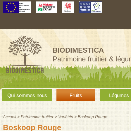
Aller au
contenu
principal
BIODIMESTICA
Patrimoine fruitier & lég
Menu
Qui sommes nous
Fruits
Légumes
principal
Accueil
>
Patrimoine fruitier
>
Variétés
>
Boskoop Rouge
Vous êtes ici
Boskoop Rouge