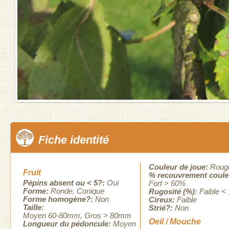
Fiche identité
Couleur de joue:
Roug
Fruit
% recouvrement coule
Pépins absent ou < 5?:
Oui
Fort > 60%
Forme:
Ronde
Conique
Rugosité (%):
Faible <
Forme homogène?:
Non
Cireux:
Faible
Taille:
Strié?:
Non
Moyen 60-80mm
Gros > 80mm
Oeil / Mouche
Longueur du pédoncule:
Moyen