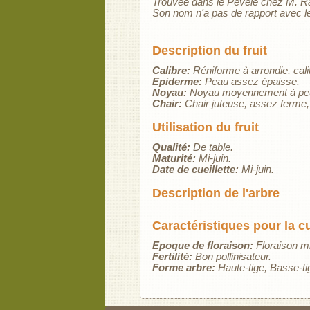
Trouvée dans le Pévèle chez M. R
Son nom n'a pas de rapport avec le
Description du fruit
Calibre:
Réniforme à arrondie, cali
Epiderme:
Peau assez épaisse.
Noyau:
Noyau moyennement à peu
Chair:
Chair juteuse, assez ferme, 
Utilisation du fruit
Qualité:
De table.
Maturité:
Mi-juin.
Date de cueillette:
Mi-juin.
Description de l'arbre
Caractéristiques pour la c
Epoque de floraison:
Floraison mi
Fertilité:
Bon pollinisateur.
Forme arbre:
Haute-tige
Basse-ti