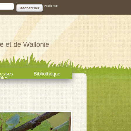
ire de recherche
Accès VIP
e et de Wallonie
resses
Bibliothèque
tiles