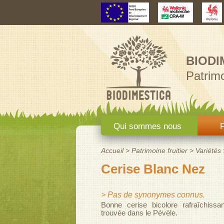
BIODI
Patrimo
Menu principal
Qui sommes nous
F
Accueil
>
Patrimoine fruitier
>
Variétés
Vous êtes ici
Cerise Blanc Nez
> Pas de synonymes connus.
Bonne cerise bicolore rafraîchissan
trouvée dans le Pévèle.