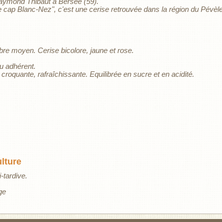
aymond Thibaut à Bersée (59).
 cap Blanc-Nez", c'est une cerise retrouvée dans la région du Pévèle
bre moyen. Cerise bicolore, jaune et rose.
 adhérent.
croquante, rafraîchissante. Equilibrée en sucre et en acidité.
ulture
-tardive.
ge