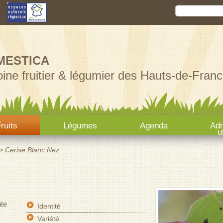
Aller au
Rechercher
Formula
contenu
principal
MESTICA
ine fruitier & légumier des Hauts-de-Franc
ruits
Légumes
Agenda
Ad
u
>
Cerise Blanc Nez
te
Identité
Variété