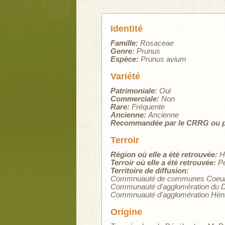
Identité
Famille:
Rosaceae
Genre:
Prunus
Espèce:
Prunus avium
Variété
Patrimoniale:
Oui
Commerciale:
Non
Rare:
Fréquente
Ancienne:
Ancienne
Recommandée par le CRRG ou p
Terroir
Région où elle a été retrouvée:
H
Terroir où elle a été retrouvée:
P
Territoire de diffusion:
Commnuauté de communes Coeur 
Communauté d'agglomération du D
Commnuauté d'agglomération Héni
Origine