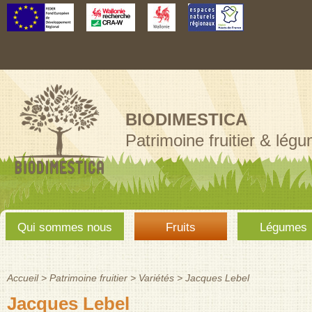
Aller au
contenu
principal
BIODIMESTICA
Patrimoine fruitier & lég
Menu
Qui sommes nous
Fruits
Légumes
principal
Accueil
>
Patrimoine fruitier
>
Variétés
>
Jacques Lebel
Vous êtes ici
Jacques Lebel