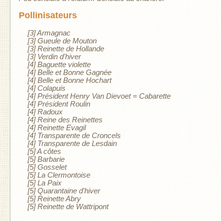
Pollinisateurs
[3] Armagnac
[3] Gueule de Mouton
[3] Reinette de Hollande
[3] Verdin d'hiver
[4] Baguette violette
[4] Belle et Bonne Gagnée
[4] Belle et Bonne Hochart
[4] Colapuis
[4] Président Henry Van Dievoet = Cabarette
[4] Président Roulin
[4] Radoux
[4] Reine des Reinettes
[4] Reinette Evagil
[4] Transparente de Croncels
[4] Transparente de Lesdain
[5] A côtes
[5] Barbarie
[5] Gosselet
[5] La Clermontoise
[5] La Paix
[5] Quarantaine d'hiver
[5] Reinette Abry
[5] Reinette de Wattripont