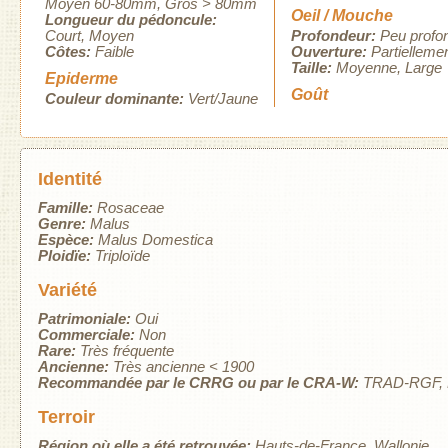
Moyen 60-80mm
Gros > 80mm
Oeil / Mouche
Longueur du pédoncule:
Court
Moyen
Profondeur:
Peu profo
Côtes:
Faible
Ouverture:
Partielleme
Taille:
Moyenne
Large
Epiderme
Goût
Couleur dominante:
Vert/Jaune
Identité
Famille:
Rosaceae
Genre:
Malus
Espèce:
Malus Domestica
Ploidïe:
Triploïde
Variété
Patrimoniale:
Oui
Commerciale:
Non
Rare:
Très fréquente
Ancienne:
Très ancienne < 1900
Recommandée par le CRRG ou par le CRA-W:
TRAD-RGF
Terroir
Région où elle a été retrouvée:
Hauts-de-France
Wallonie