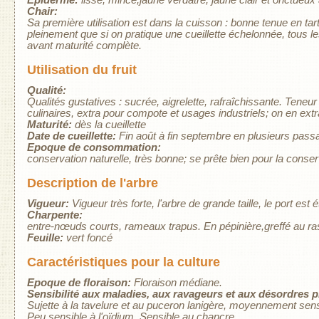
Chair:
Sa première utilisation est dans la cuisson : bonne tenue en tar
pleinement que si on pratique une cueillette échelonnée, tous le
avant maturité complète.
Utilisation du fruit
Qualité:
Qualités gustatives : sucrée, aigrelette, rafraîchissante. Teneu
culinaires, extra pour compote et usages industriels; on en extr
Maturité:
dès la cueillette
Date de cueillette:
Fin août à fin septembre en plusieurs pas
Epoque de consommation:
conservation naturelle, très bonne; se prête bien pour la conse
Description de l'arbre
Vigueur:
Vigueur très forte, l'arbre de grande taille, le port est é
Charpente:
entre-nœuds courts, rameaux trapus. En pépinière,greffé au ras d
Feuille:
vert foncé
Caractéristiques pour la culture
Epoque de floraison:
Floraison médiane.
Sensibilité aux maladies, aux ravageurs et aux désordres 
Sujette à la tavelure et au puceron lanigère, moyennement sensib
Peu sensible à l'oïdium. Sensible au chancre.