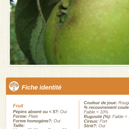
Fiche identité
Couleur de joue:
Roug
Fruit
% recouvrement coule
Pépins absent ou < 5?:
Oui
Faible < 10%
Forme:
Plate
Rugosité (%):
Faible <
Forme homogène?:
Oui
Cireux:
Fort
Taille:
Strié?:
Oui