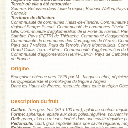
Terroir où elle a été retrouvée:
Somme
Retouvée dans toute la région
Brabant Wallon
Pays 
Centrale
Territoire de diffusion:
Commnuauté de communes Hauts-de-Flandre
Communauté u
régional Scarpe-Escaut
Commnuauté de communes Pévèle C
Lille
Commnuauté d'agglomération de la Porte du Hainaut
Par
Sambre
Pays (PETR) de Thiérache
Commnauté d'agglomérati
Commnuauté de communes des Campagnes de l'Artois
Comm
Pays des 7 vallées
Pays du Ternois
Pays Montreuillois
Comm
Grand Calais Terre et Mers
Communauté d'agglomération du 
Commnuauté d'agglomération Hénin-Carvin
Pays de Cambrés
de France
Origine
Française; obtenue vers 1825 par M. Jacques Lebel, pépinié
Leroy,pépiniériste et pomolo-gue distingué à Angers.
Dans les Hauts-de-France, retrouvée dans toute la région.Obt
Description du fruit
Calibre:
Très gros fruit (80 à 100 mm), aplati au contour régulie
Forme:
sphérique, aplatie aux deux pôles,régulière, souvent irré
Oeil:
grand, clos ou mi-clos,inséré dans une cavité régulière p
Pédoncule:
court, gros,implanté dans une cavité régulière, m
Epiderme:
lisse, mince,jaune verdâtre, jaune clair et onctueux à