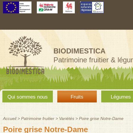
Aller au
contenu
principal
BIODIMESTICA
Patrimoine fruitier & lég
Menu
Qui sommes nous
Fruits
Légumes
principal
Accueil
>
Patrimoine fruitier
>
Variétés
>
Poire grise Notre-Dame
Vous êtes ici
Poire grise Notre-Dame