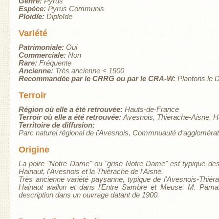
Genre:
Pyrus
Espèce:
Pyrus Communis
Ploidïe:
Diploïde
Variété
Patrimoniale:
Oui
Commerciale:
Non
Rare:
Fréquente
Ancienne:
Très ancienne < 1900
Recommandée par le CRRG ou par le CRA-W:
Plantons le 
Terroir
Région où elle a été retrouvée:
Hauts-de-France
Terroir où elle a été retrouvée:
Avesnois
Thierache-Aisne
H
Territoire de diffusion:
Parc naturel régional de l'Avesnois
Commnuauté d'agglomérat
Origine
La poire "Notre Dame" ou "grise Notre Dame" est typique des
Hainaut, l'Avesnois et la Thiérache de l'Aisne.
Très ancienne variété paysanne, typique de l'Avesnois-Thiéra
Hainaut wallon et dans l'Entre Sambre et Meuse. M. Pamart,
description dans un ouvrage datant de 1900.