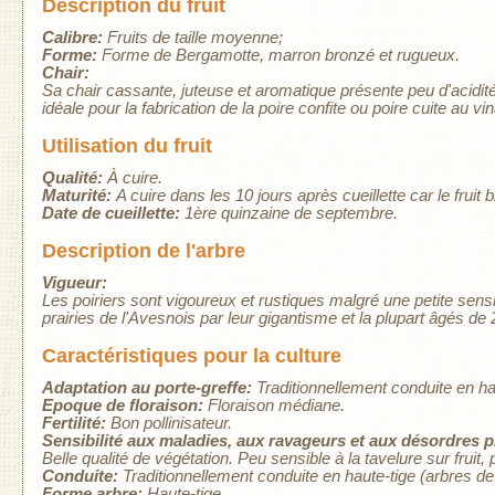
Description du fruit
Calibre:
Fruits de taille moyenne;
Forme:
Forme de Bergamotte, marron bronzé et rugueux.
Chair:
Sa chair cassante, juteuse et aromatique présente peu d'acidité. 
idéale pour la fabrication de la poire confite ou poire cuite au v
Utilisation du fruit
Qualité:
À cuire.
Maturité:
A cuire dans les 10 jours après cueillette car le fruit b
Date de cueillette:
1ère quinzaine de septembre.
Description de l'arbre
Vigueur:
Les poiriers sont vigoureux et rustiques malgré une petite sensi
prairies de l'Avesnois par leur gigantisme et la plupart âgés de 
Caractéristiques pour la culture
Adaptation au porte-greffe:
Traditionnellement conduite en ha
Epoque de floraison:
Floraison médiane.
Fertilité:
Bon pollinisateur.
Sensibilité aux maladies, aux ravageurs et aux désordres 
Belle qualité de végétation. Peu sensible à la tavelure sur fruit, 
Conduite:
Traditionnellement conduite en haute-tige (arbres de 
Forme arbre:
Haute-tige