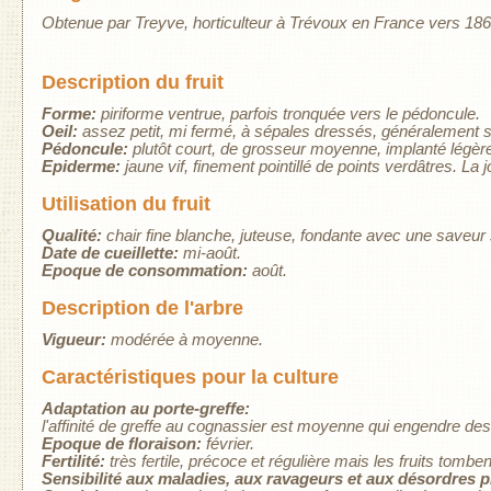
Obtenue par Treyve, horticulteur à Trévoux en France vers 186
Description du fruit
Forme:
piriforme ventrue, parfois tronquée vers le pédoncule.
Oeil:
assez petit, mi fermé, à sépales dressés, généralement sa
Pédoncule:
plutôt court, de grosseur moyenne, implanté lég
Epiderme:
jaune vif, finement pointillé de points verdâtres. La
Utilisation du fruit
Qualité:
chair fine blanche, juteuse, fondante avec une saveur
Date de cueillette:
mi-août.
Epoque de consommation:
août.
Description de l'arbre
Vigueur:
modérée à moyenne.
Caractéristiques pour la culture
Adaptation au porte-greffe:
l'affinité de greffe au cognassier est moyenne qui engendre des 
Epoque de floraison:
février.
Fertilité:
très fertile, précoce et régulière mais les fruits tombe
Sensibilité aux maladies, aux ravageurs et aux désordres 