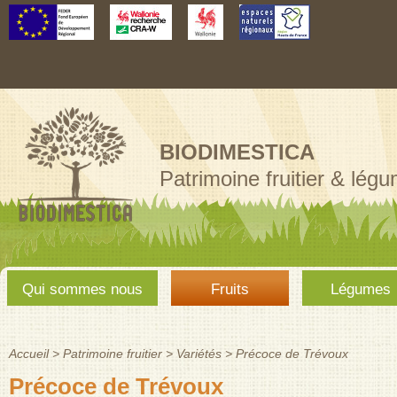
Aller au
contenu
principal
BIODIMESTICA
Patrimoine fruitier & lég
Menu
Qui sommes nous
Fruits
Légumes
principal
Accueil
>
Patrimoine fruitier
>
Variétés
>
Précoce de Trévoux
Vous êtes ici
Précoce de Trévoux