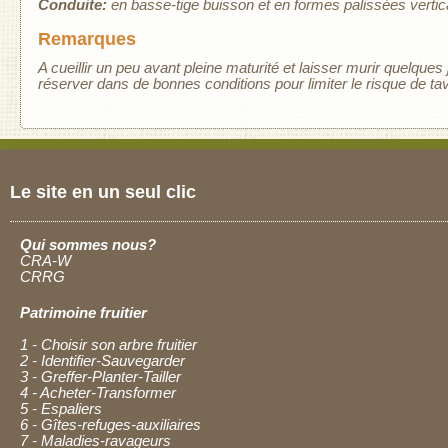
Conduite:
en basse-tige buisson et en formes palissées vertical
Remarques
A cueillir un peu avant pleine maturité et laisser murir quelques 
réserver dans de bonnes conditions pour limiter le risque de tav
Le site en un seul clic
Qui sommes nous?
CRA-W
CRRG
Patrimoine fruitier
1 - Choisir son arbre fruitier
2 - Identifier-Sauvegarder
3 - Greffer-Planter-Tailler
4 - Acheter-Transformer
5 - Espaliers
6 - Gîtes-refuges-auxiliaires
7 - Maladies-ravageurs