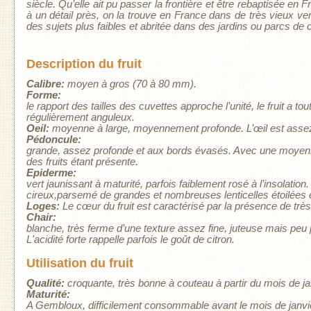
siècle. Qu’elle ait pu passer la frontière et être rebaptisée e
à un détail près, on la trouve en France dans de très vieux ver
des sujets plus faibles et abritée dans des jardins ou parcs de
Description du fruit
Calibre:
moyen à gros (70 à 80 mm).
Forme:
le rapport des tailles des cuvettes approche l’unité, le fruit a 
régulièrement anguleux.
Oeil:
moyenne à large, moyennement profonde. L’œil est assez
Pédoncule:
grande, assez profonde et aux bords évasés. Avec une moyenne
des fruits étant présente.
Epiderme:
vert jaunissant à maturité, parfois faiblement rosé à l’insolati
cireux,parsemé de grandes et nombreuses lenticelles étoilées e
Loges:
Le cœur du fruit est caractérisé par la présence de trè
Chair:
blanche, très ferme d’une texture assez fine, juteuse mais peu 
L'acidité forte rappelle parfois le goût de citron.
Utilisation du fruit
Qualité:
croquante, très bonne à couteau à partir du mois de jan
Maturité:
A Gembloux, difficilement consommable avant le mois de janvier ca