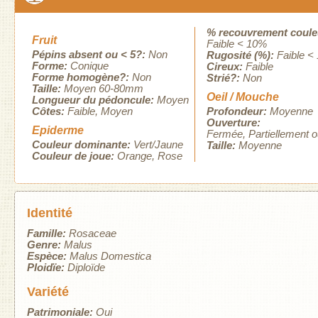
% recouvrement coule
Fruit
Faible < 10%
Pépins absent ou < 5?:
Non
Rugosité (%):
Faible <
Forme:
Conique
Cireux:
Faible
Forme homogène?:
Non
Strié?:
Non
Taille:
Moyen 60-80mm
Oeil / Mouche
Longueur du pédoncule:
Moyen
Côtes:
Faible
Moyen
Profondeur:
Moyenne
Ouverture:
Epiderme
Fermée
Partiellement 
Couleur dominante:
Vert/Jaune
Taille:
Moyenne
Couleur de joue:
Orange
Rose
Identité
Famille:
Rosaceae
Genre:
Malus
Espèce:
Malus Domestica
Ploidïe:
Diploïde
Variété
Patrimoniale:
Oui