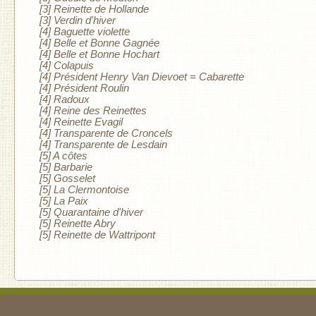
[3] Reinette de Hollande
[3] Verdin d'hiver
[4] Baguette violette
[4] Belle et Bonne Gagnée
[4] Belle et Bonne Hochart
[4] Colapuis
[4] Président Henry Van Dievoet = Cabarette
[4] Président Roulin
[4] Radoux
[4] Reine des Reinettes
[4] Reinette Evagil
[4] Transparente de Croncels
[4] Transparente de Lesdain
[5] A côtes
[5] Barbarie
[5] Gosselet
[5] La Clermontoise
[5] La Paix
[5] Quarantaine d'hiver
[5] Reinette Abry
[5] Reinette de Wattripont