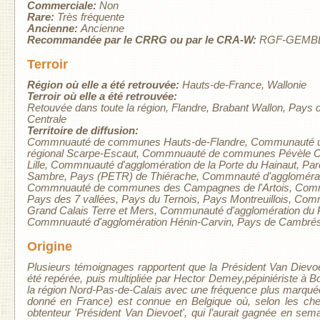
Commerciale:
Non
Rare:
Très fréquente
Ancienne:
Ancienne
Recommandée par le CRRG ou par le CRA-W:
RGF-GEMB
Terroir
Région où elle a été retrouvée:
Hauts-de-France
Wallonie
Terroir où elle a été retrouvée:
Retouvée dans toute la région
Flandre
Brabant Wallon
Pays 
Centrale
Territoire de diffusion:
Commnuauté de communes Hauts-de-Flandre
Communauté u
régional Scarpe-Escaut
Commnuauté de communes Pévèle C
Lille
Commnuauté d'agglomération de la Porte du Hainaut
Par
Sambre
Pays (PETR) de Thiérache
Commnauté d'agglomérati
Commnuauté de communes des Campagnes de l'Artois
Comm
Pays des 7 vallées
Pays du Ternois
Pays Montreuillois
Comm
Grand Calais Terre et Mers
Communauté d'agglomération du 
Commnuauté d'agglomération Hénin-Carvin
Pays de Cambrés
Origine
Plusieurs témoignages rapportent que la Président Van Dievoet 
été repérée, puis multipliée par Hector Demey,pépiniériste à Bo
la région Nord-Pas-de-Calais avec une fréquence plus marqué
donné en France) est connue en Belgique où, selon les che
obtenteur 'Président Van Dievoet', qui l’aurait gagnée en se