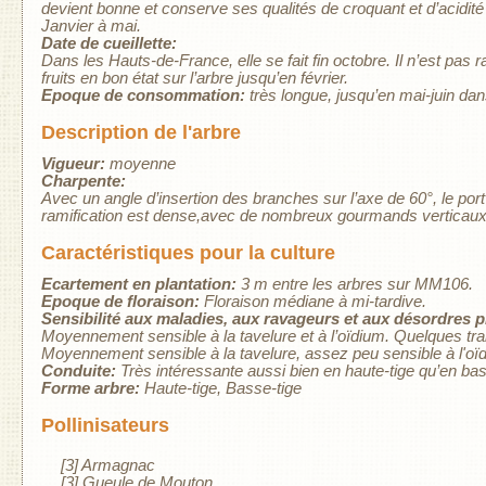
devient bonne et conserve ses qualités de croquant et d’acidité 
Janvier à mai.
Date de cueillette:
Dans les Hauts-de-France, elle se fait fin octobre. Il n’est pa
fruits en bon état sur l’arbre jusqu’en février.
Epoque de consommation:
très longue, jusqu’en mai-juin dan
Description de l'arbre
Vigueur:
moyenne
Charpente:
Avec un angle d’insertion des branches sur l’axe de 60°, le port est
ramification est dense,avec de nombreux gourmands verticaux 
Caractéristiques pour la culture
Ecartement en plantation:
3 m entre les arbres sur MM106.
Epoque de floraison:
Floraison médiane à mi-tardive.
Sensibilité aux maladies, aux ravageurs et aux désordres 
Moyennement sensible à la tavelure et à l’oïdium. Quelques trai
Moyennement sensible à la tavelure, assez peu sensible à l'oï
Conduite:
Très intéressante aussi bien en haute-tige qu’en bas
Forme arbre:
Haute-tige
Basse-tige
Pollinisateurs
[3] Armagnac
[3] Gueule de Mouton