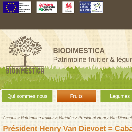
Aller au
contenu
principal
BIODIMESTICA
Patrimoine fruitier & lég
Menu
Qui sommes nous
Fruits
Légumes
principal
Accueil
>
Patrimoine fruitier
>
Variétés
>
Président Henry Van Dievoet
Vous êtes ici
Président Henry Van Dievoet = Caba