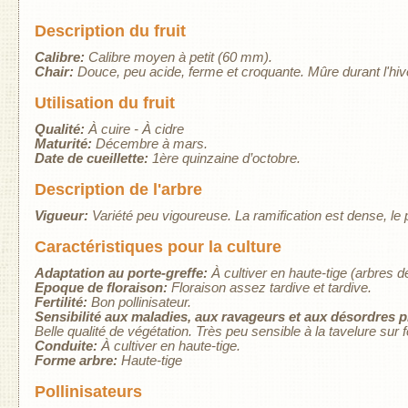
Description du fruit
Calibre:
Calibre moyen à petit (60 mm).
Chair:
Douce, peu acide, ferme et croquante. Mûre durant l'hiv
Utilisation du fruit
Qualité:
À cuire - À cidre
Maturité:
Décembre à mars.
Date de cueillette:
1ère quinzaine d’octobre.
Description de l'arbre
Vigueur:
Variété peu vigoureuse. La ramification est dense, le p
Caractéristiques pour la culture
Adaptation au porte-greffe:
À cultiver en haute-tige (arbres de
Epoque de floraison:
Floraison assez tardive et tardive.
Fertilité:
Bon pollinisateur.
Sensibilité aux maladies, aux ravageurs et aux désordres 
Belle qualité de végétation. Très peu sensible à la tavelure sur fe
Conduite:
À cultiver en haute-tige.
Forme arbre:
Haute-tige
Pollinisateurs