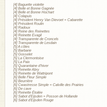
[4] Baguette violette
[4] Belle et Bonne Gagnée
[4] Belle et Bonne Hochart
[4] Colapuis
[4] Président Henry Van Dievoet = Cabarette
[4] Président Roulin
[4] Radoux
[4] Reine des Reinettes
[4] Reinette Evagil
[4] Transparente de Croncels
[4] Transparente de Lesdain
[5] A côtes
[5] Barbarie
[5] Gosselet
[5] La Clermontoise
[5] La Paix
[5] Quarantaine d'hiver
[5] Reinette Abry
[5] Reinette de Wattripont
[6] Belle Fleur Simple
[6] Beurrière
[6] Cwastresse Simple = Calville des Prairies
[6] De cave
[6] Reinette Étoilée
[6] Sabot d'Eijsden = Posson de Hollande
[6] Sabot d'Eijsden Rouge