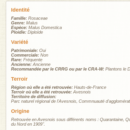
Identité
Famille:
Rosaceae
Genre:
Malus
Espèce:
Malus Domestica
Ploidïe:
Diploïde
Variété
Patrimoniale:
Oui
Commerciale:
Non
Rare:
Fréquente
Ancienne:
Ancienne
Recommandée par le CRRG ou par le CRA-W:
Plantons le 
Terroir
Région où elle a été retrouvée:
Hauts-de-France
Terroir où elle a été retrouvée:
Avesnois
Territoire de diffusion:
Parc naturel régional de l'Avesnois
Commnuauté d'agglomérat
Origine
Retrouvée en Avesnois sous différents noms : Quarantaine, Quaran
du Nord en 1909".