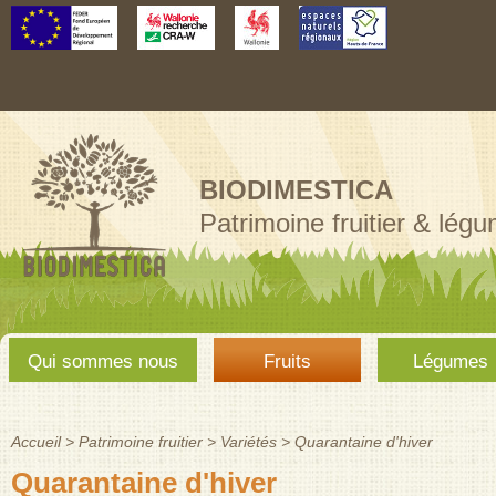
Aller au
contenu
principal
BIODIMESTICA
Patrimoine fruitier & lég
Menu
Qui sommes nous
Fruits
Légumes
principal
Accueil
>
Patrimoine fruitier
>
Variétés
>
Quarantaine d'hiver
Vous êtes ici
Quarantaine d'hiver