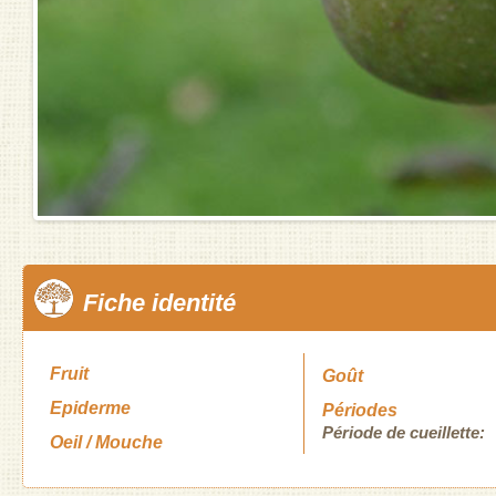
Fiche identité
Fruit
Goût
Epiderme
Périodes
Période de cueillette:
Oeil / Mouche