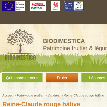
Aller au
contenu
principal
BIODIMESTICA
Patrimoine fruitier & lég
Menu
Qui sommes nous
Fruits
Légumes
principal
Accueil
>
Patrimoine fruitier
>
Variétés
>
Reine-Claude rouge hâtive
Vous êtes ici
Reine-Claude rouge hâtive