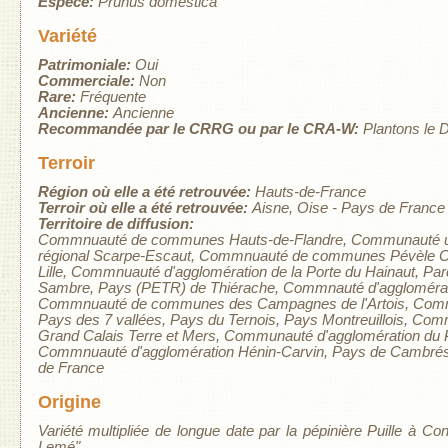
Espèce:
Prunus domestica
Variété
Patrimoniale:
Oui
Commerciale:
Non
Rare:
Fréquente
Ancienne:
Ancienne
Recommandée par le CRRG ou par le CRA-W:
Plantons le 
Terroir
Région où elle a été retrouvée:
Hauts-de-France
Terroir où elle a été retrouvée:
Aisne
Oise - Pays de France
Territoire de diffusion:
Commnuauté de communes Hauts-de-Flandre
Communauté u
régional Scarpe-Escaut
Commnuauté de communes Pévèle C
Lille
Commnuauté d'agglomération de la Porte du Hainaut
Par
Sambre
Pays (PETR) de Thiérache
Commnauté d'agglomérati
Commnuauté de communes des Campagnes de l'Artois
Comm
Pays des 7 vallées
Pays du Ternois
Pays Montreuillois
Comm
Grand Calais Terre et Mers
Communauté d'agglomération du 
Commnuauté d'agglomération Hénin-Carvin
Pays de Cambrés
de France
Origine
Variété multipliée de longue date par la pépinière Puille à 
Lemé".