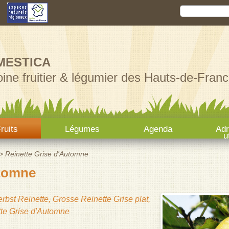
Aller au
Rechercher
Formula
contenu
principal
MESTICA
ine fruitier & légumier des Hauts-de-Franc
ruits
Légumes
Agenda
Ad
u
>
Reinette Grise d'Automne
utomne
bst Reinette, Grosse Reinette Grise plat,
tte Grise d'Automne