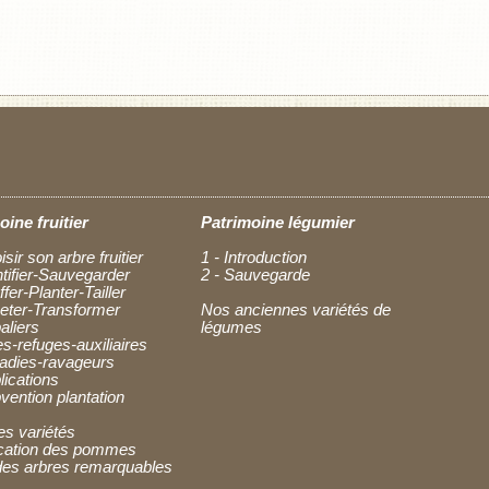
oine fruitier
Patrimoine légumier
isir son arbre fruitier
1 - Introduction
ntifier-Sauvegarder
2 - Sauvegarde
ffer-Planter-Tailler
heter-Transformer
Nos anciennes variétés de
aliers
légumes
es-refuges-auxiliaires
ladies-ravageurs
lications
vention plantation
es variétés
fication des pommes
des arbres remarquables