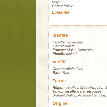
Moyen
Côtes:
Faible
Epiderme
Identité
Famille:
Rosaceae
Genre:
Malus
Espèce:
Malus Domestica
Ploidïe:
triploïde
Variété
Commerciale:
Non
Rare:
Rare
Terroir
Région où elle a été retrouvée:
W
Terroir où elle a été retrouvée:
Brabant Wallon
Ardenne Centrale
Origine