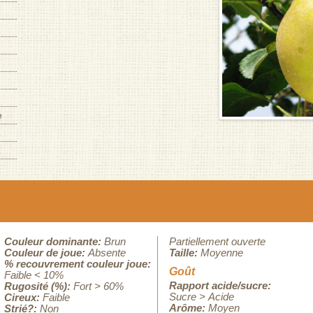
e
Couleur dominante:
Brun
Partiellement ouverte
Couleur de joue:
Absente
Taille:
Moyenne
% recouvrement couleur joue:
Goût
Faible < 10%
Rapport acide/sucre:
Rugosité (%):
Fort > 60%
Sucre > Acide
Cireux:
Faible
Arôme:
Moyen
Strié?:
Non