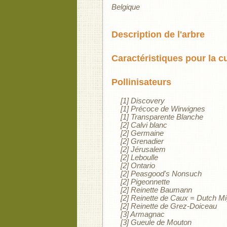
Belgique
Description de l'arbre
Caractéristiques pour la c
Pollinisateurs
[1] Discovery
[1] Précoce de Wirwignes
[1] Transparente Blanche
[2] Calvi blanc
[2] Germaine
[2] Grenadier
[2] Jérusalem
[2] Leboulle
[2] Ontario
[2] Peasgood's Nonsuch
[2] Pigeonnette
[2] Reinette Baumann
[2] Reinette de Caux = Dutch M
[2] Reinette de Grez-Doiceau
[3] Armagnac
[3] Gueule de Mouton