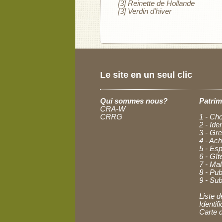
[3] Reinette de Hollande
[3] Verdin d'hiver
Le site en un seul clic
Qui sommes nous?
Patrim
CRA-W
CRRG
1 - Cho
2 - Ide
3 - Gre
4 - Ac
5 - Esp
6 - Gît
7 - Ma
8 - Pub
9 - Sub
Liste d
Identi
Carte 