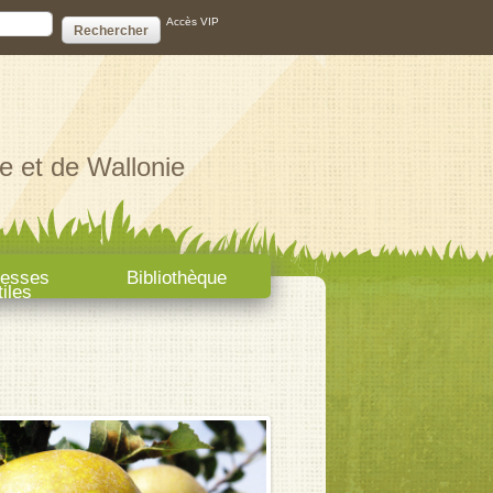
ire de recherche
Accès VIP
e et de Wallonie
resses
Bibliothèque
tiles