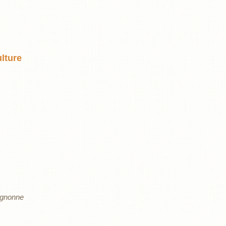
ulture
ignonne