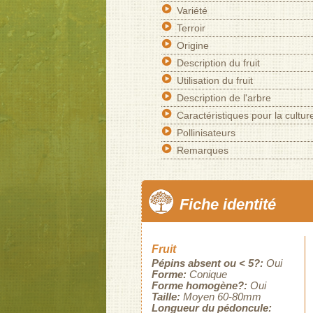
Variété
Terroir
Origine
Description du fruit
Utilisation du fruit
Description de l'arbre
Caractéristiques pour la cultur
Pollinisateurs
Remarques
Fiche identité
Fruit
Pépins absent ou < 5?:
Oui
Forme:
Conique
Forme homogène?:
Oui
Taille:
Moyen 60-80mm
Longueur du pédoncule: