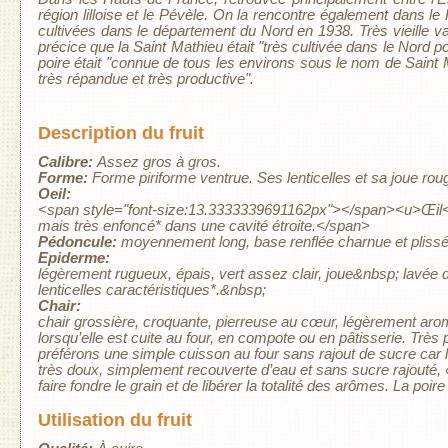
région lilloise et le Pévèle. On la rencontre également dans 
cultivées dans le département du Nord en 1938. Très vieille va
précice que la Saint Mathieu était "très cultivée dans le Nord 
poire était "connue de tous les environs sous le nom de Saint
très répandue et très productive".
Description du fruit
Calibre:
Assez gros à gros.
Forme:
Forme piriforme ventrue. Ses lenticelles et sa joue rou
Oeil:
<span style="font-size:13.3333339691162px"></span><u>Œil<
mais très enfoncé* dans une cavité étroite.</span>
Pédoncule:
moyennement long, base renflée charnue et plissé
Epiderme:
légèrement rugueux, épais, vert assez clair, joue&nbsp; lavée
lenticelles caractéristiques*.&nbsp;
Chair:
chair grossière, croquante, pierreuse au cœur, légèrement aro
lorsqu’elle est cuite au four, en compote ou en pâtisserie. Très pe
préférons une simple cuisson au four sans rajout de sucre car le 
très doux, simplement recouverte d’eau et sans sucre rajouté,
faire fondre le grain et de libérer la totalité des arômes. La poir
Utilisation du fruit