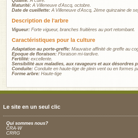
Qualité:
À cuire.
Maturité:
A Villeneuve d'Ascq, octobre.
Date de cueillette:
A Villeneuve d'Ascq, 2ème quinzaine de s
Description de l'arbre
Vigueur:
Forte vigueur, branches fruitières au port retombant.
Caractéristiques pour la culture
Adaptation au porte-greffe:
Mauvaise affinité de greffe au co
Epoque de floraison:
Floraison mi-tardive.
Fertilité:
excellente.
Sensibilité aux maladies, aux ravageurs et aux désordres 
Conduite:
Conduite en haute-tige de plein vent ou en formes p
Forme arbre:
Haute-tige
Le site en un seul clic
Qui sommes nous?
CRA-W
CRRG