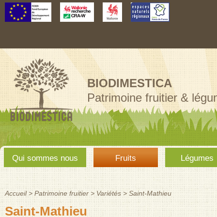
Aller au
contenu
principal
BIODIMESTICA
Patrimoine fruitier & lég
Menu
Qui sommes nous
Fruits
Légumes
principal
Accueil
>
Patrimoine fruitier
>
Variétés
>
Saint-Mathieu
Vous êtes ici
Saint-Mathieu