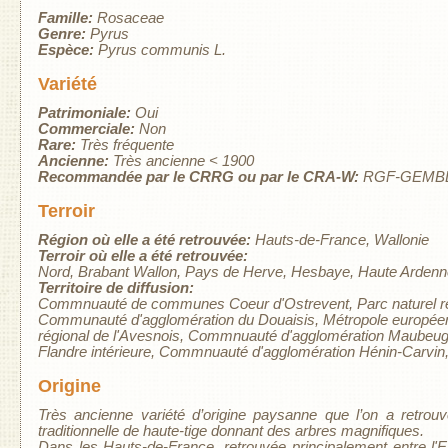
Famille:
Rosaceae
Genre:
Pyrus
Espèce:
Pyrus communis L.
Variété
Patrimoniale:
Oui
Commerciale:
Non
Rare:
Très fréquente
Ancienne:
Très ancienne < 1900
Recommandée par le CRRG ou par le CRA-W:
RGF-GEMB
Terroir
Région où elle a été retrouvée:
Hauts-de-France
Wallonie
Terroir où elle a été retrouvée:
Nord
Brabant Wallon
Pays de Herve
Hesbaye
Haute Ardenn
Territoire de diffusion:
Commnuauté de communes Coeur d'Ostrevent
Parc naturel 
Communauté d'agglomération du Douaisis
Métropole européen
régional de l'Avesnois
Commnuauté d'agglomération Maubeug
Flandre intérieure
Commnuauté d'agglomération Hénin-Carvin
Origine
Très ancienne variété d’origine paysanne que l’on a retrouvé
traditionnelle de haute-tige donnant des arbres magnifiques.
Dans les Hauts-de-France, retrouvée principalement entre l'Es