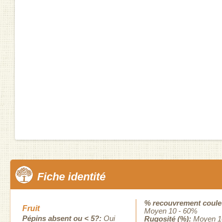
Fiche identité
% recouvrement coule
Fruit
Moyen 10 - 60%
Pépins absent ou < 5?:
Oui
Rugosité (%):
Moyen 1