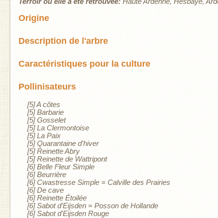
Terroir où elle a été retrouvée:
Haute Ardenne
Hesbaye
Ard
Origine
Description de l'arbre
Caractéristiques pour la culture
Pollinisateurs
[5] A côtes
[5] Barbarie
[5] Gosselet
[5] La Clermontoise
[5] La Paix
[5] Quarantaine d'hiver
[5] Reinette Abry
[5] Reinette de Wattripont
[6] Belle Fleur Simple
[6] Beurrière
[6] Cwastresse Simple = Calville des Prairies
[6] De cave
[6] Reinette Étoilée
[6] Sabot d'Eijsden = Posson de Hollande
[6] Sabot d'Eijsden Rouge