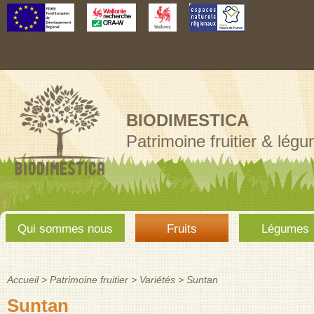
Aller au
contenu
principal
BIODIMESTICA
Patrimoine fruitier & lég
Menu
Qui sommes nous
Fruits
Légumes
principal
Accueil
>
Patrimoine fruitier
>
Variétés
>
Suntan
Vous êtes ici
Suntan