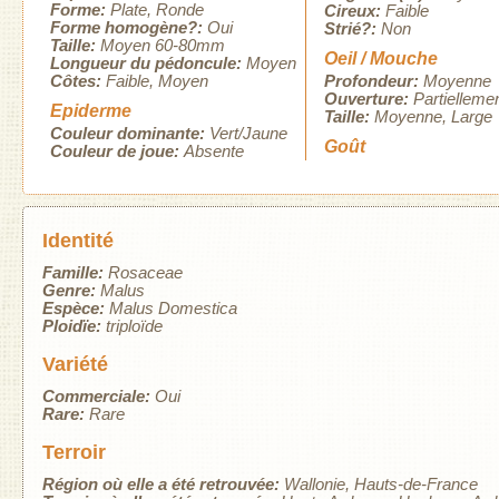
Forme:
Plate
Ronde
Cireux:
Faible
Forme homogène?:
Oui
Strié?:
Non
Taille:
Moyen 60-80mm
Oeil / Mouche
Longueur du pédoncule:
Moyen
Côtes:
Faible
Moyen
Profondeur:
Moyenne
Ouverture:
Partielleme
Epiderme
Taille:
Moyenne
Large
Couleur dominante:
Vert/Jaune
Goût
Couleur de joue:
Absente
Identité
Famille:
Rosaceae
Genre:
Malus
Espèce:
Malus Domestica
Ploidïe:
triploïde
Variété
Commerciale:
Oui
Rare:
Rare
Terroir
Région où elle a été retrouvée:
Wallonie
Hauts-de-France