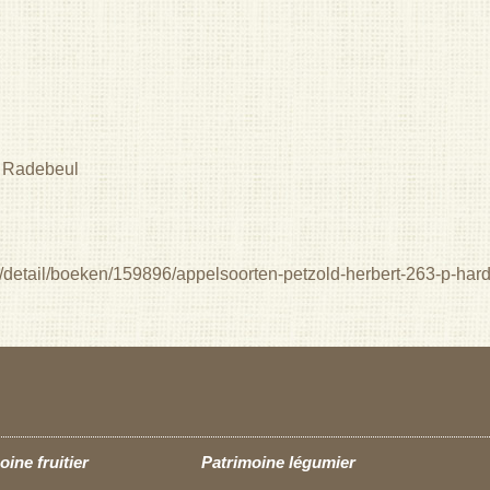
- Radebeul
og/detail/boeken/159896/appelsoorten-petzold-herbert-263-p-h
oine fruitier
Patrimoine légumier