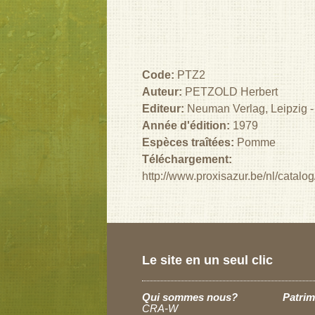
Code:
PTZ2
Auteur:
PETZOLD Herbert
Editeur:
Neuman Verlag, Leipzig 
Année d'édition:
1979
Espèces traîtées:
Pomme
Téléchargement:
http://www.proxisazur.be/nl/catal
Le site en un seul clic
Qui sommes nous?
Patrim
CRA-W