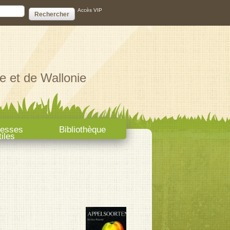
ire de recherche
Accès VIP
e et de Wallonie
resses
Bibliothèque
tiles