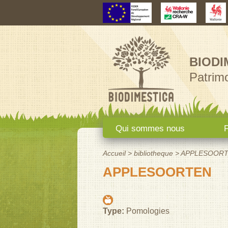
BIODI
Patrimo
Menu principal
Qui sommes nous
F
Accueil
>
bibliotheque
>
APPLESOOR
Vous êtes ici
APPLESOORTEN
Type:
Pomologies