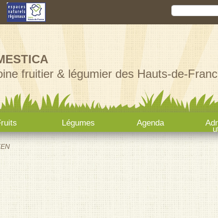
Aller au
Rechercher
Formula
contenu
principal
MESTICA
ine fruitier & légumier des Hauts-de-Franc
ruits
Légumes
Agenda
Ad
u
TEN