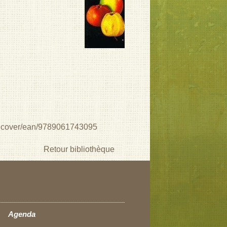
ardcover/ean/9789061743095
Retour bibliothèque
Agenda