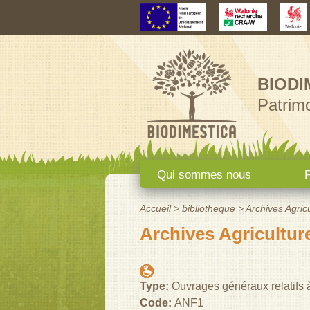
BIODI
Patrimo
Menu principal
Qui sommes nous
F
Accueil
>
bibliotheque
>
Archives Agricu
Vous êtes ici
Archives Agriculture
Type:
Ouvrages généraux relatifs à 
Code:
ANF1