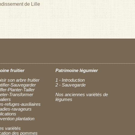
ndissement de Lille
oine fruitier
Patrimoine légumier
isir son arbre fruitier
1 - Introduction
ntifier-Sauvegarder
2 - Sauvegarde
ffer-Planter-Tailler
heter-Transformer
Nos anciennes variétés de
aliers
légumes
es-refuges-auxiliaires
ladies-ravageurs
lications
vention plantation
es variétés
fication des pommes