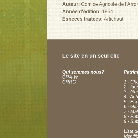
Auteur:
Comice Agricole de l'Arro
Année d'édition:
1864
Espèces traîtées:
Artichaut
Le site en un seul clic
Qui sommes nous?
Patrim
CRA-W
CRRG
1 - Cho
2 - Ide
3 - Gre
4 - Ac
5 - Esp
6 - Gît
7 - Ma
8 - Pub
9 - Sub
Liste d
Identi