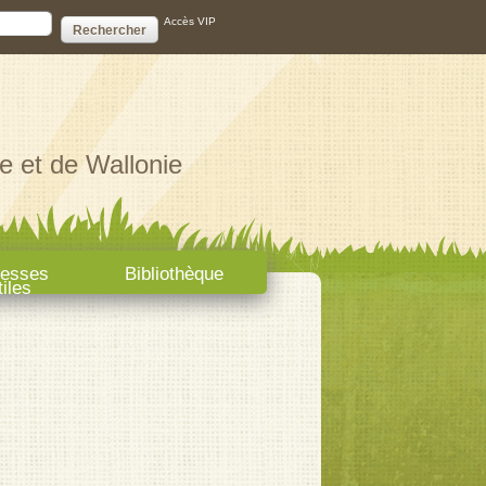
ire de recherche
Accès VIP
e et de Wallonie
resses
Bibliothèque
tiles