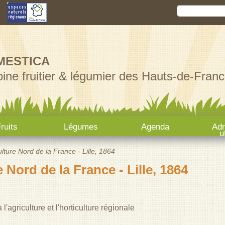
Aller au
Rechercher
Formula
contenu
principal
MESTICA
ine fruitier & légumier des Hauts-de-Franc
ruits
Légumes
Agenda
Ad
u
lture Nord de la France - Lille, 1864
 Nord de la France - Lille, 1864
l'agriculture et l'horticulture régionale