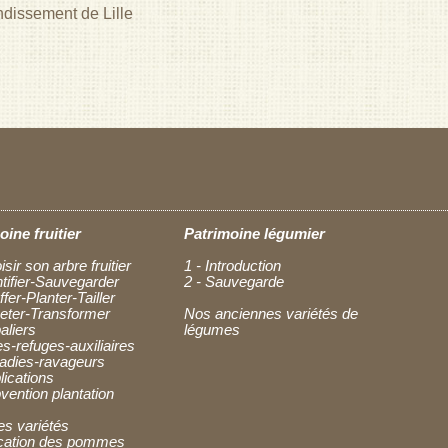
ndissement de Lille
oine fruitier
Patrimoine légumier
isir son arbre fruitier
1 - Introduction
ntifier-Sauvegarder
2 - Sauvegarde
ffer-Planter-Tailler
heter-Transformer
Nos anciennes variétés de
aliers
légumes
es-refuges-auxiliaires
ladies-ravageurs
lications
vention plantation
es variétés
fication des pommes