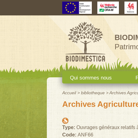
BIODI
Patrimo
Menu principal
Qui sommes nous
F
Accueil
>
bibliotheque
>
Archives Agricu
Vous êtes ici
Archives Agriculture
Type:
Ouvrages généraux relatifs à 
Code:
ANF66