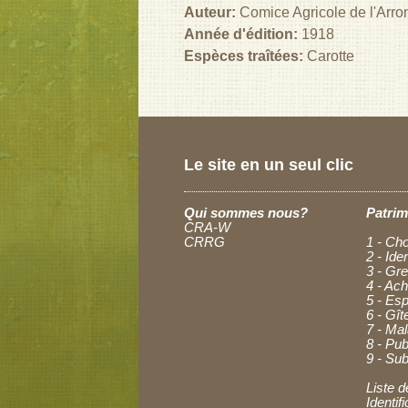
Auteur:
Comice Agricole de l'Arro
Année d'édition:
1918
Espèces traîtées:
Carotte
Le site en un seul clic
Qui sommes nous?
Patrim
CRA-W
CRRG
1 - Cho
2 - Ide
3 - Gre
4 - Ac
5 - Esp
6 - Gît
7 - Ma
8 - Pub
9 - Sub
Liste d
Identi