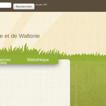
ire de recherche
Accès VIP
e et de Wallonie
resses
Bibliothèque
tiles