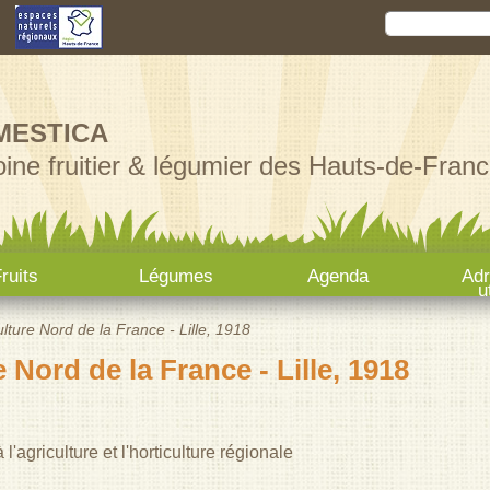
Aller au
Rechercher
Formula
contenu
principal
MESTICA
ine fruitier & légumier des Hauts-de-Franc
ruits
Légumes
Agenda
Ad
u
lture Nord de la France - Lille, 1918
 Nord de la France - Lille, 1918
l'agriculture et l'horticulture régionale