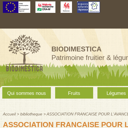
Aller au
contenu
principal
BIODIMESTICA
Patrimoine fruitier & lég
Menu
Qui sommes nous
Fruits
Légumes
principal
Accueil
>
bibliotheque
>
ASSOCIATION FRANCAISE POUR L'AVANCE
Vous êtes ici
ASSOCIATION FRANCAISE POUR L