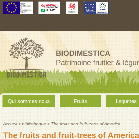
Aller au
contenu
principal
BIODIMESTICA
Patrimoine fruitier & lég
Menu
Qui sommes nous
Fruits
Légumes
principal
Accueil
>
bibliotheque
>
The fruits and fruit-trees of America …
Vous êtes ici
The fruits and fruit-trees of Americ