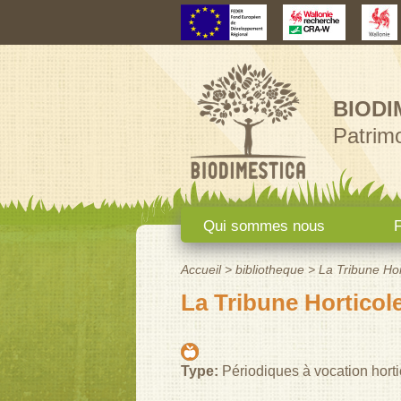
BIODI
Patrimo
Menu principal
Qui sommes nous
F
Accueil
>
bibliotheque
>
La Tribune Hor
Vous êtes ici
La Tribune Horticole
Type:
Périodiques à vocation horti