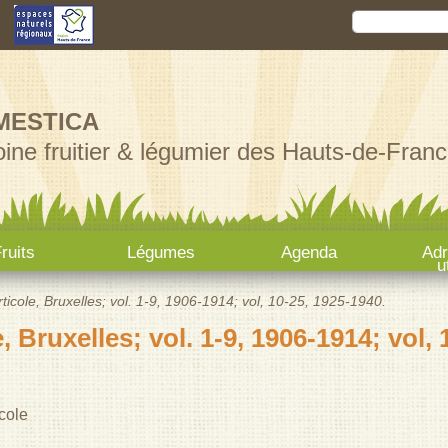
Aller au
Rechercher
Formula
contenu
principal
MESTICA
ine fruitier & légumier des Hauts-de-Franc
ruits
Légumes
Agenda
Ad
u
ticole, Bruxelles; vol. 1-9, 1906-1914; vol, 10-25, 1925-1940.
, Bruxelles; vol. 1-9, 1906-1914; vol, 
cole