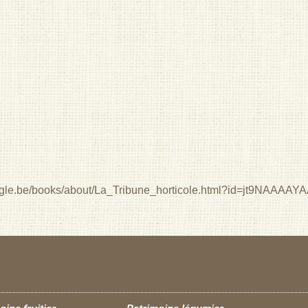
oogle.be/books/about/La_Tribune_horticole.html?id=jt9NAAAAY