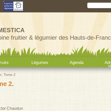
Aller au
Rechercher
Formula
contenu
principal
MESTICA
ine fruitier & légumier des Hauts-de-Franc
ruits
Légumes
Agenda
Ad
u
er, Tome 2.
me 2.
ictor Chaudun