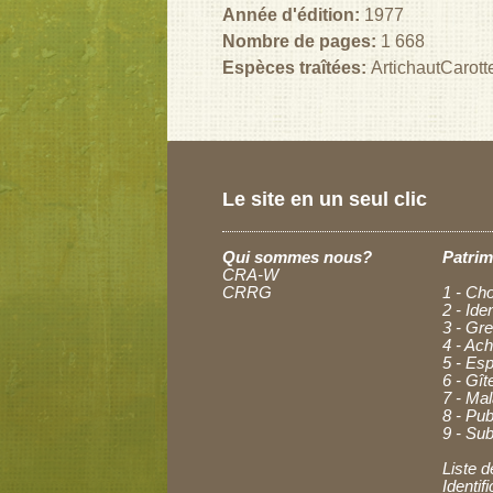
Année d'édition:
1977
Nombre de pages:
1 668
Espèces traîtées:
Artichaut
Carott
Le site en un seul clic
Qui sommes nous?
Patrim
CRA-W
CRRG
1 - Cho
2 - Ide
3 - Gre
4 - Ac
5 - Esp
6 - Gît
7 - Ma
8 - Pub
9 - Sub
Liste d
Identi