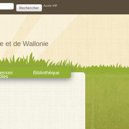
ire de recherche
Accès VIP
e et de Wallonie
resses
Bibliothèque
tiles