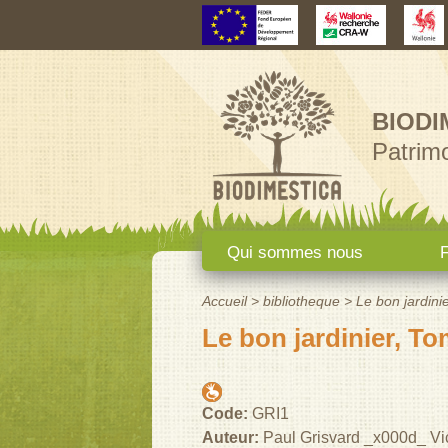
BIODI
Patrimo
Menu principal
Qui sommes nous
F
Accueil
>
bibliotheque
>
Le bon jardini
Vous êtes ici
Le bon jardinier, To
Code:
GRI1
Auteur:
Paul Grisvard _x000d_ V