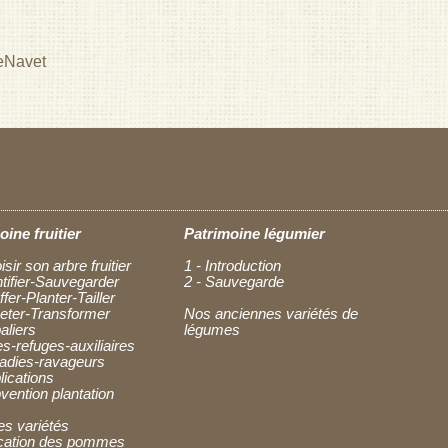
e
Navet
oine fruitier
Patrimoine légumier
isir son arbre fruitier
1 - Introduction
ntifier-Sauvegarder
2 - Sauvegarde
ffer-Planter-Tailler
heter-Transformer
Nos anciennes variétés de
aliers
légumes
es-refuges-auxiliaires
ladies-ravageurs
lications
vention plantation
es variétés
fication des pommes