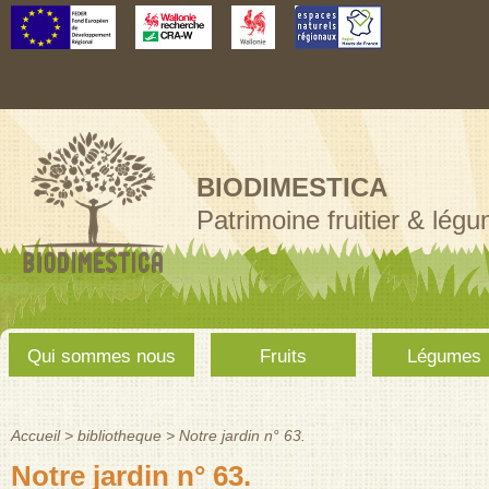
Aller au
contenu
principal
BIODIMESTICA
Patrimoine fruitier & lég
Menu
Qui sommes nous
Fruits
Légumes
principal
Accueil
>
bibliotheque
>
Notre jardin n° 63.
Vous êtes ici
Notre jardin n° 63.