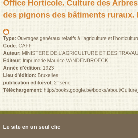
Office Horticole. Culture des Arbres
des pignons des bâtiments ruraux. R
Type:
Ouvrages généraux relatifs à l'agriculture et l'horticultu
Code:
CAFF
Auteur:
MINISTERE DE L'AGRICULTURE ET DES TRAVA
Editeur:
Imprimerie Maurice VANDENBROECK
Année d'édition:
1923
Lieu d'édition:
Bruxelles
publication editorvol:
2° série
Téléchargement:
http://books.google.be/books/about/Cultu
Le site en un seul clic