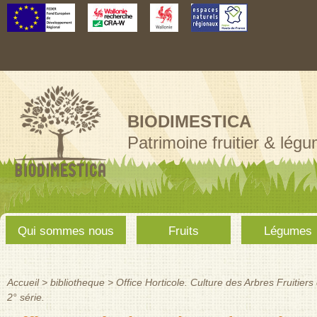
Aller au
contenu
principal
BIODIMESTICA
Patrimoine fruitier & lég
Menu
Qui sommes nous
Fruits
Légumes
principal
Accueil
>
bibliotheque
>
Office Horticole. Culture des Arbres Fruitier
Vous êtes ici
2° série.