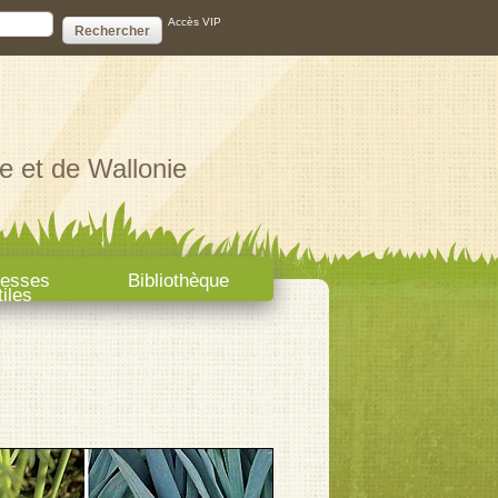
ire de recherche
Accès VIP
e et de Wallonie
resses
Bibliothèque
tiles