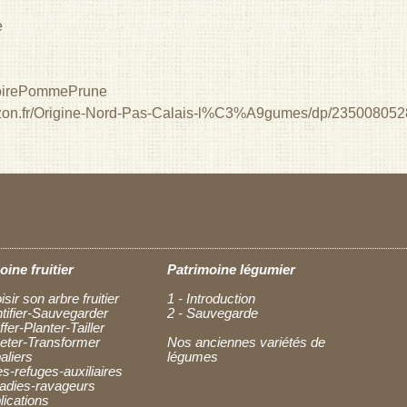
e
ire
Pomme
Prune
zon.fr/Origine-Nord-Pas-Calais-l%C3%A9gumes/dp/235008052
oine fruitier
Patrimoine légumier
isir son arbre fruitier
1 - Introduction
ntifier-Sauvegarder
2 - Sauvegarde
ffer-Planter-Tailler
heter-Transformer
Nos anciennes variétés de
aliers
légumes
es-refuges-auxiliaires
ladies-ravageurs
lications