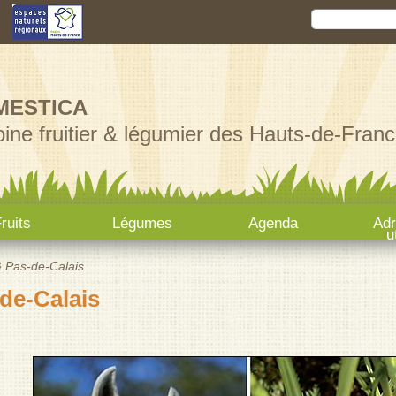
Aller au
Rechercher
Formula
contenu
principal
MESTICA
ine fruitier & légumier des Hauts-de-Franc
ruits
Légumes
Agenda
Ad
u
& Pas-de-Calais
de-Calais