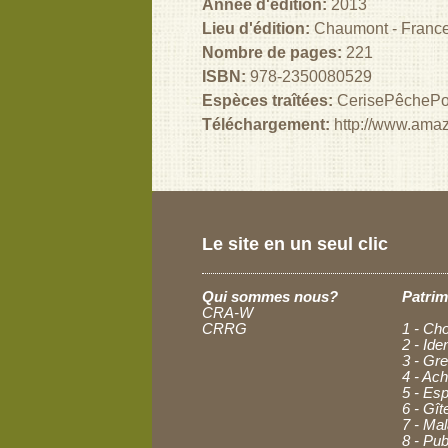
Année d'édition:
2013
Lieu d'édition:
Chaumont - Franc
Nombre de pages:
221
ISBN:
978-2350080529
Espèces traîtées:
Cerise
Pêche
Po
Téléchargement:
http://www.ama
Le site en un seul clic
Qui sommes nous?
Patrim
CRA-W
CRRG
1 - Cho
2 - Ide
3 - Gre
4 - Ac
5 - Esp
6 - Gît
7 - Ma
8 - Pub