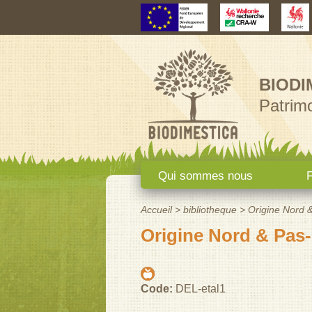
BIODI
Patrimo
Menu principal
Qui sommes nous
F
Accueil
>
bibliotheque
>
Origine Nord 
Vous êtes ici
Origine Nord & Pas-
Code:
DEL-etal1