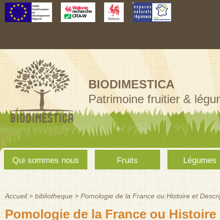
Aller au
contenu
principal
BIODIMESTICA
Patrimoine fruitier & lég
Menu
Qui sommes nous
Fruits
Légumes
principal
Accueil
>
bibliotheque
>
Pomologie de la France ou Histoire et Descri
Vous êtes ici
Pomologie de la France ou Histoire e