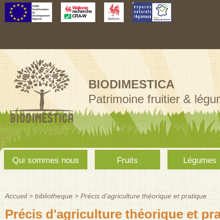
Aller au
contenu
principal
BIODIMESTICA
Patrimoine fruitier & lég
Menu
Qui sommes nous
Fruits
Légumes
principal
Accueil
>
bibliotheque
>
Précis d'agriculture théorique et pratique
Vous êtes ici
Précis d'agriculture théorique et pr