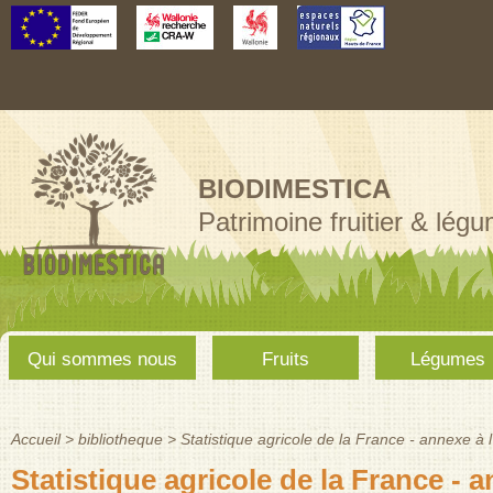
Aller au
contenu
principal
BIODIMESTICA
Patrimoine fruitier & lég
Menu
Qui sommes nous
Fruits
Légumes
principal
Accueil
>
bibliotheque
>
Statistique agricole de la France - annexe 
Vous êtes ici
Statistique agricole de la France -