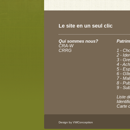
Le site en un seul clic
Qui sommes nous?
Patrim
CRA-W
CRRG
1 - Cho
2 - Ide
3 - Gre
4 - Ac
5 - Esp
6 - Gît
7 - Ma
8 - Pub
9 - Sub
Liste d
Identi
Carte 
Design by VWConception