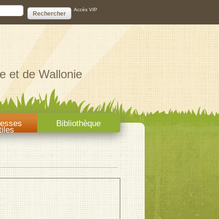
ire de recherche
Accès VIP
e et de Wallonie
resses
Bibliothèque
tiles