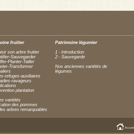
oine fruitier
Patrimoine légumier
isir son arbre fruitier
1 - Introduction
ntifier-Sauvegarder
2 - Sauvegarde
ffer-Planter-Tailler
heter-Transformer
Nos anciennes variétés de
aliers
légumes
es-refuges-auxiliaires
ladies-ravageurs
lications
vention plantation
es variétés
fication des pommes
des arbres remarquables
Accuei