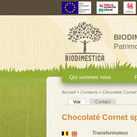
BIODI
Patrimo
Menu principal
Qui sommes nous
F
Accueil
>
Contacts
>
Chocolaté Cornet 
Vous êtes ici
(onglet actif)
Voir
Contact
Onglets principaux
Chocolaté Cornet sp
Transformateur