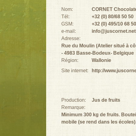
Nom:
CORNET Chocolat
Tél:
+32 (0) 80/68 50 50
GSM:
+32 (0) 495/10 68 5
e-mail:
info@juscornet.net
Adresse:
Rue du Moulin (Atelier situé à c
4983
Basse-Bodeux
Belgique
Région:
Wallonie
Site internet:
http://www.juscorne
Production:
Jus de fruits
Remarque:
Minimum 300 kg de fruits. Boutei
mobile (se rend dans les écoles)