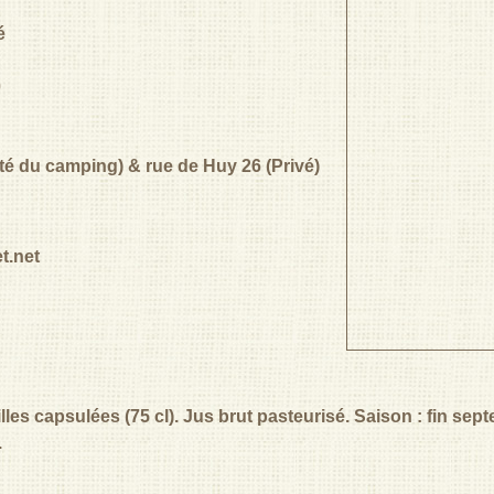
é
0
ôté du camping) & rue de Huy 26 (Privé)
t.net
lles capsulées (75 cl). Jus brut pasteurisé. Saison : fin se
.