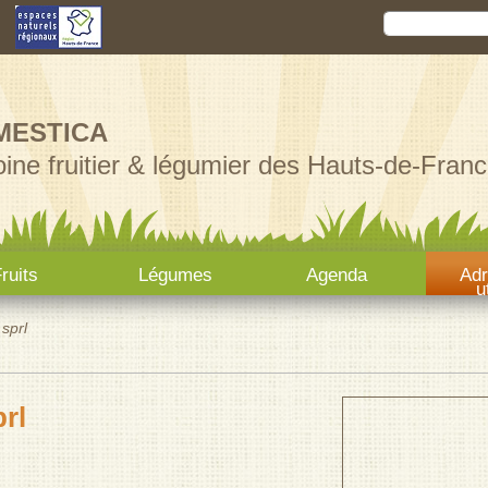
Aller au
Rechercher
Formula
contenu
principal
MESTICA
ine fruitier & légumier des Hauts-de-Franc
ruits
Légumes
Agenda
Ad
u
sprl
rl