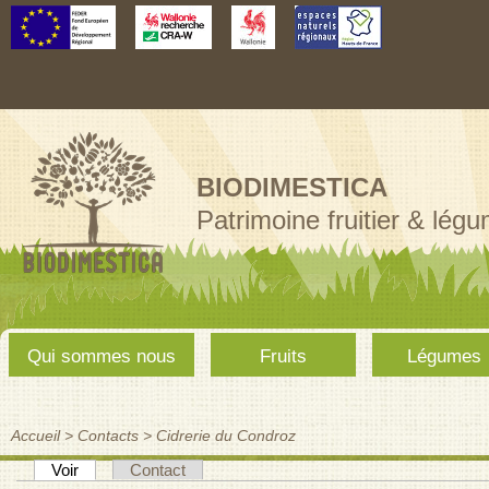
Aller au
contenu
principal
BIODIMESTICA
Patrimoine fruitier & lég
Menu
Qui sommes nous
Fruits
Légumes
principal
Accueil
>
Contacts
>
Cidrerie du Condroz
Vous êtes ici
(onglet actif)
Voir
Contact
Onglets principaux