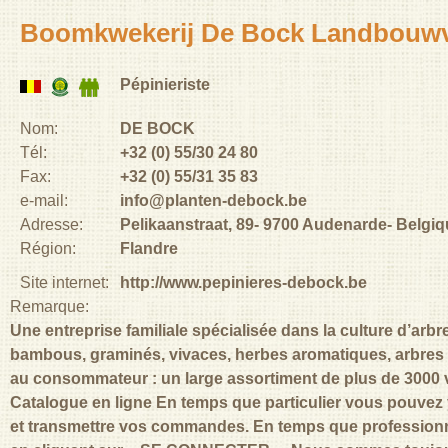
Boomkwekerij De Bock Landbouw
Pépinieriste
Nom:
DE BOCK
Tél:
+32 (0) 55/30 24 80
Fax:
+32 (0) 55/31 35 83
e-mail:
info@planten-debock.be
Adresse:
Pelikaanstraat, 89
9700
Audenarde
Belgiq
Région:
Flandre
Site internet:
http://www.pepinieres-debock.be
Remarque:
Une entreprise familiale spécialisée dans la culture d’arbr
bambous, graminés, vivaces, herbes aromatiques, arbres f
au consommateur : un large assortiment de plus de 3000 va
Catalogue en ligne En temps que particulier vous pouvez
et transmettre vos commandes. En temps que professionne