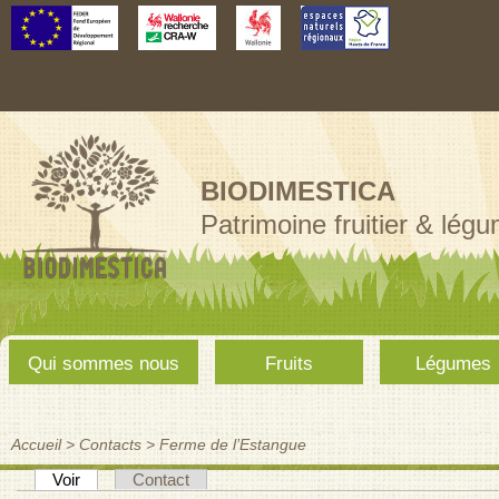
Aller au
contenu
principal
BIODIMESTICA
Patrimoine fruitier & lég
Menu
Qui sommes nous
Fruits
Légumes
principal
Accueil
>
Contacts
>
Ferme de l’Estangue
Vous êtes ici
(onglet actif)
Voir
Contact
Onglets principaux