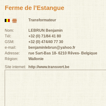
Ferme de l’Estangue
Transformateur
Nom:
LEBRUN Benjamin
Tél:
+32 (0) 71/84 41 80
GSM:
+32 (0) 474/40 77 30
e-mail:
benjaminlebrun@yahoo.fr
Adresse:
rue Sart-Bas 18
6210
Rêves
Belgique
Région:
Wallonie
Site internet:
http://www.transvert.be