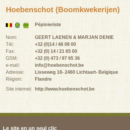
Hoebenschot (Boomkwekerijen)
Pépinieriste
Nom:
GEERT LAENEN & MARJAN DENIE
Tél:
+32 (0)14 / 46 08 00
Fax:
+32 (0) 14 / 21 65 00
GSM:
+32 (0) 473 / 97 65 36
e-mail:
info@hoebenschot.be
Adresse:
Lisseweg 18
2460
Lichtaart
Belgique
Région:
Flandre
Site internet:
http://www.hoebenschot.be
Le site en un seul clic