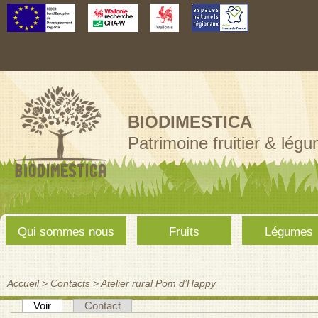
Aller au
contenu
principal
BIODIMESTICA
Patrimoine fruitier & lég
Menu
Qui sommes nous
Fruits
Légumes
principal
Accueil
>
Contacts
>
Atelier rural Pom d’Happy
Vous êtes ici
(onglet actif)
Voir
Contact
Onglets principaux