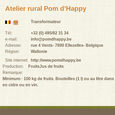
Atelier rural Pom d’Happy
Transformateur
Tél:
+32 (0) 495/92 31 34
e-mail:
info@pomdhappy.be
Adresse:
rue 4 Vents
7890
Ellezelles
Belgique
Région:
Wallonie
Site internet:
http://www.pomdhappy.be
Production:
Fruits
Jus de fruits
Remarque:
Minimum : 100 kg de fruits. Bouteilles (1 l) ou au litre d
en cidre ou en vin.