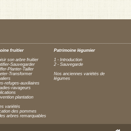
oine fruitier
Patrimoine légumier
isir son arbre fruitier
1 - Introduction
ntifier-Sauvegarder
2 - Sauvegarde
ffer-Planter-Tailler
heter-Transformer
Nos anciennes variétés de
aliers
légumes
es-refuges-auxiliaires
ladies-ravageurs
lications
vention plantation
es variétés
fication des pommes
des arbres remarquables