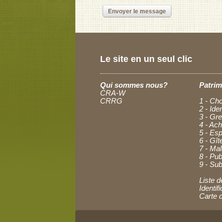
Le site en un seul clic
Qui sommes nous?
Patrim
CRA-W
CRRG
1 - Cho
2 - Ide
3 - Gre
4 - Ac
5 - Esp
6 - Gît
7 - Ma
8 - Pub
9 - Sub
Liste d
Identi
Carte 