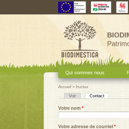
BIODI
Patrimo
Menu principal
Qui sommes nous
F
Accueil
>
fructus
Vous êtes ici
(onglet actif)
Voir
Contact
Onglets principaux
Votre nom
*
Votre adresse de courriel
*