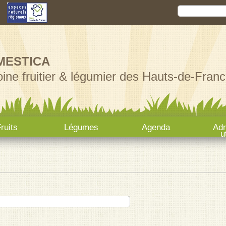
Aller au
Rechercher
Formula
contenu
principal
MESTICA
ine fruitier & légumier des Hauts-de-Franc
ruits
Légumes
Agenda
Ad
u