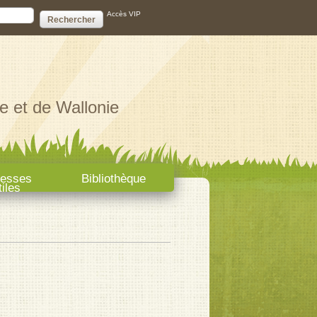
ire de recherche
Accès VIP
e et de Wallonie
resses
Bibliothèque
tiles