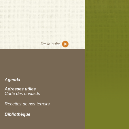
lire la suite
de
variétés
fruitières
de notre
région
Agenda
Adresses utiles
Carte des contacts
Recettes de nos terroirs
Bibliothèque