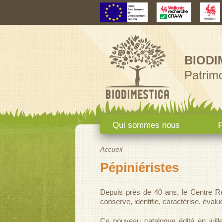
BIODI
Patrimo
Menu principal
Qui sommes nous
F
Accueil
Vous êtes ici
Pépiniéristes
Depuis près de 40 ans, le Centre R
conserve, identifie, caractérise, évalue
Ce nouveau catalogue édité en juill