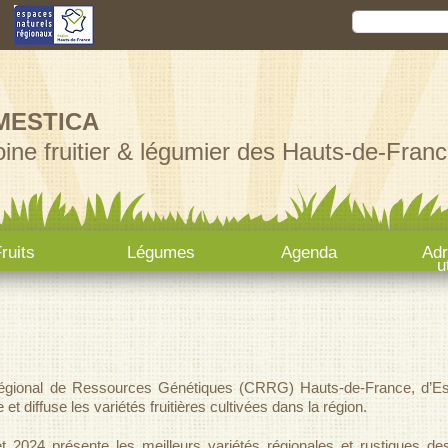
Aller au
Rechercher
Formula
contenu
principal
MESTICA
ine fruitier & légumier des Hauts-de-Franc
ruits
Légumes
Agenda
Ad
u
égional de Ressources Génétiques (CRRG) Hauts-de-France, d’Es
 et diffuse les variétés fruitières cultivées dans la région.
et 2024 présente les meilleurs variétés régionales et rustiques de