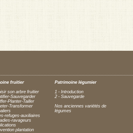
oine fruitier
Patrimoine légumier
isir son arbre fruitier
1 - Introduction
ntifier-Sauvegarder
2 - Sauvegarde
ffer-Planter-Tailler
heter-Transformer
Nos anciennes variétés de
aliers
légumes
es-refuges-auxiliaires
ladies-ravageurs
lications
vention plantation