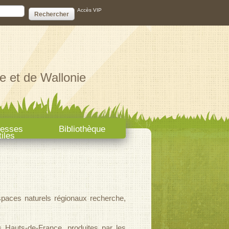
ire de recherche
Accès VIP
e et de Wallonie
resses
Bibliothèque
tiles
paces naturels régionaux recherche,
s Hauts-de-France, produites par les