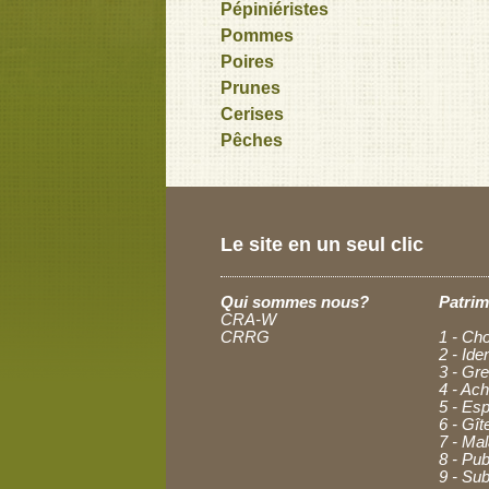
Pépiniéristes
Pommes
Poires
Prunes
Cerises
Pêches
Le site en un seul clic
Qui sommes nous?
Patrim
CRA-W
CRRG
1 - Cho
2 - Ide
3 - Gre
4 - Ac
5 - Esp
6 - Gît
7 - Ma
8 - Pub
9 - Sub