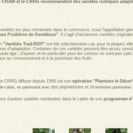
le CRAW et le CRRG recommandent des variétés rustiques adaptée
ariétés les plus méritantes dans le commerce, sous l’appellation gé
es Fruitières de Gembloux"
. Il s’agit d’anciennes variétés original
on
"Variétés Trad-RGF"
ont été sélectionnées car, pour la plupart, elle
res d’adaptation. Certaines de ces variétés peuvent être assez sensi
ute tige ; d’autres et en particulier pour les cerises ne sont pas sp
e au crevassement et à la pourriture des fruits.
 le CRRG diffuse depuis 1990 via son
opération "Plantons le Décor
des pépiniéristes et 2
de-calais, en partenariat avec
4 territoires partenaires
s d'autres variétés méritantes dans le cadre de son
programme d'a