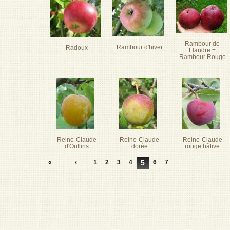
Rambour de
Rambour d'hiver
Radoux
Flandre =
Rambour Rouge
Reine-Claude
Reine-Claude
Reine-Claude
d'Oullins
dorée
rouge hâtive
«
‹
1
2
3
4
5
6
7