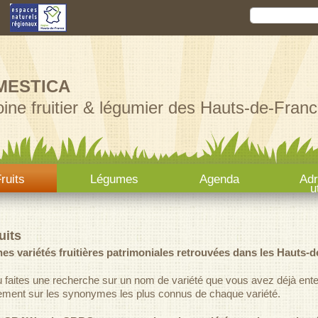
Aller au
Rechercher
Formula
contenu
principal
MESTICA
ine fruitier & légumier des Hauts-de-Franc
ruits
Légumes
Agenda
Ad
u
uits
es variétés fruitières patrimoniales retrouvées dans les Hauts-d
ou faites une recherche sur un nom de variété que vous avez déjà entend
ement sur les synonymes les plus connus de chaque variété.