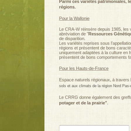
Parmi ces variétés patrimoniales, 
régions.
Pour la Wallonie
Le CRA-W réinsère depuis 1985, les v
abréviation de "
Ressources Génétiqu
de disparition.
Les variétés reprises sous l’appellati
régions et présentent de bons caractè
uniquement adaptées à la culture en ha
présentent de bons comportements fac
Pour les Hauts-de-France
Espace naturels régionaux, à travers
sols et aux climats de la région Nord Pas-
Le CRRG donne également des greffon
potager et de la prairie"
.