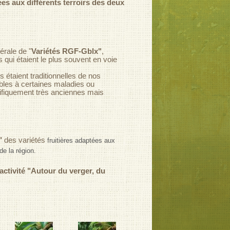
s aux différents terroirs des deux
nérale de
"
Variétés RGF-Gblx"
,
es qui étaient le plus souvent en voie
s étaient traditionnelles de nos
bles à certaines maladies ou
écifiquement très anciennes mais
"
des variétés
fruitières adaptées aux
 de la région.
ctivité "Autour du verger, du