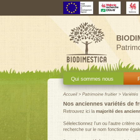
BIODI
Patrimo
Menu principal
Qui sommes nous
F
Accueil
>
Patrimoine fruitier
>
Variétés
Vous êtes ici
Nos anciennes variétés de fr
Retrouvez ici la
majorité des ancienn
Sélelectionnez l'un ou l'autre critère 
recherche sur le nom fonctionne égal