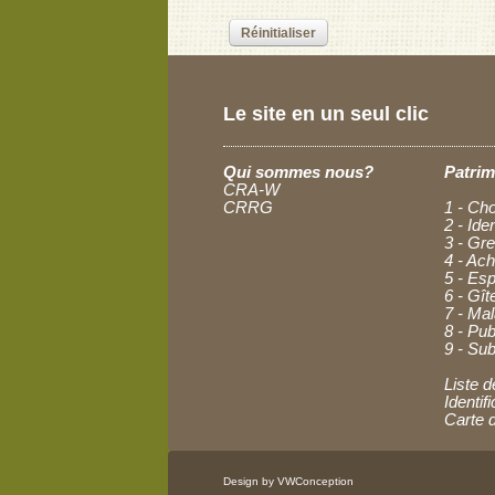
Le site en un seul clic
Qui sommes nous?
Patrim
CRA-W
CRRG
1 - Cho
2 - Ide
3 - Gre
4 - Ac
5 - Esp
6 - Gît
7 - Ma
8 - Pub
9 - Sub
Liste d
Identi
Carte 
Design by VWConception