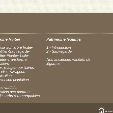
oine fruitier
Patrimoine légumier
isir son arbre fruitier
1 - Introduction
ntifier-Sauvegarder
2 - Sauvegarde
ffer-Planter-Tailler
heter-Transformer
Nos anciennes variétés de
aliers
légumes
es-refuges-auxiliaires
ladies-ravageurs
lications
vention plantation
es variétés
fication des pommes
des arbres remarquables
Accuei