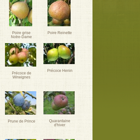
Poire grise
Poire Reinette
Notre-Dame
Précoce Henin
Précoce de
Wirwignes
Quarantaine
Prune de Prince
d'hiver