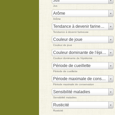
Jus
Jus
Arôme
Arôme
Tendance à devenir farineuse
Tendance à devenir farineuse
Couleur de joue
Couleur de joue
Couleur dominante de l'épiderme
Couleur dominante de l'épiderme
Période de cueillette
Période de cueillette
Période maximale de conservation
Période maximale de conservation
Sensibilité maladies
Sensibilité maladies
Rusticité
Rusticité