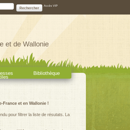
ire de recherche
Accès VIP
e et de Wallonie
resses
Bibliothèque
tiles
e-France et en Wallonie !
u pour filtrer la liste de résutats. La