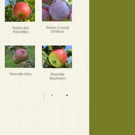
Reine-Claude
Reine des
d'Althan
Reinettes
Reinette Abry
Reinette
Baumann
›
»